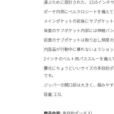
運ぶために設計された、12x5インチ
ポーチ内側にベルクロシートを備えて
メインポケットの前後にサブポケット
背面のサブポケット内部には伸縮バン
前面のサブポケットは取り出し頻度の
内容品が行動中に暴れないようショッ
2インチのベルト用パススルーを備え
腰元にちょうどいいサイズの多目的ポ
です。
ジッパーの開口部は大きく、掴みやす
容量: 2.5L
商品内容
: 多目的ポーチ X1