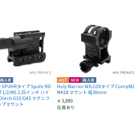
再入荷
HOT
NEW
再入荷
or SPUHRタイプ Spuhr RD
Holy Warrior WILCOXタイプ CompM2
 T1/2/M5 2.25インチ ハイ
MK18 マウント 経30mm
Otech G33/G43 マグニフ
￥3,880
ップマウント
在庫あり