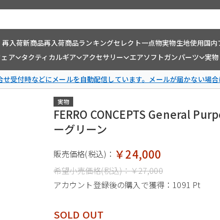
・再入荷
新商品
再入荷商品
ランキング
セレクト一点物
実物生地使用
国内
ウェア
タクティカルギア
アクセサリー
エアソフトガンパーツ
実物
問合せ受付時などにメールを自動配信しています。メールが届かない場合
実物
FERRO CONCEPTS General Pu
ーグリーン
￥24,000
販売価格(税込)：
希望小売価格(税込)：
￥27,000
アカウント登録後の購入で獲得：
1091 Pt
SOLD OUT