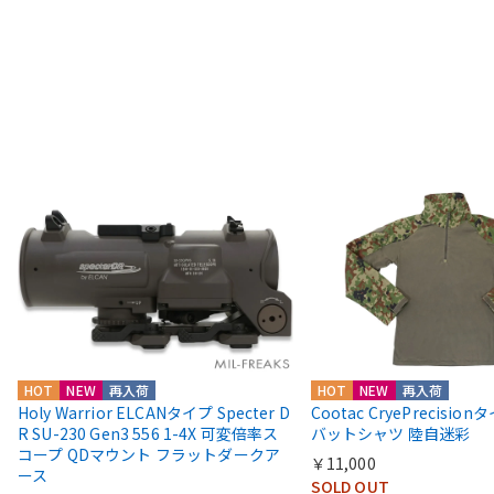
HOT
NEW
再入荷
HOT
NEW
再入荷
Holy Warrior ELCANタイプ Specter D
Cootac CryePrecisio
R SU-230 Gen3 556 1-4X 可変倍率ス
バットシャツ 陸自迷彩
コープ QDマウント フラットダークア
￥11,000
ース
SOLD OUT