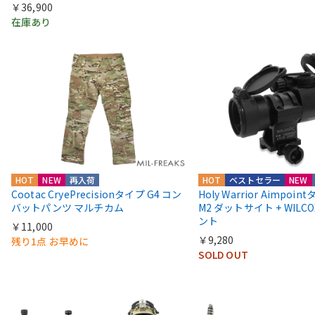
￥36,900
在庫あり
HOT
NEW
再入荷
HOT
ベストセラー
NEW
Cootac CryePrecisionタイプ G4 コン
Holy Warrior Aimpoi
バットパンツ マルチカム
M2 ダットサイト + WIL
ント
￥11,000
￥9,280
残り1点 お早めに
SOLD OUT