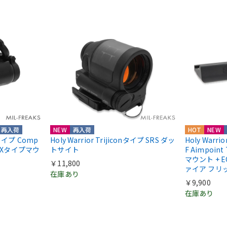
再入荷
NEW
再入荷
HOT
NEW
ntタイプ Comp
Holy Warrior Trijiconタイプ SRS ダッ
Holy Warri
COXタイプマウ
トサイト
F Aimpoint
マウント + E
￥11,800
ァイア フリ
在庫あり
￥9,900
在庫あり