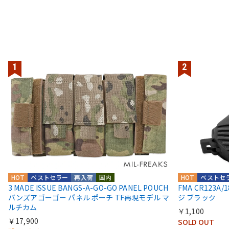
HOT
ベストセラー
再入荷
国内
HOT
ベストセ
3 MADE ISSUE BANGS-A-GO-GO PANEL POUCH
FMA CR123
バンズアゴーゴー パネル ポーチ TF再現モデル マ
ジ ブラック
ルチカム
￥1,100
￥17,900
SOLD OUT