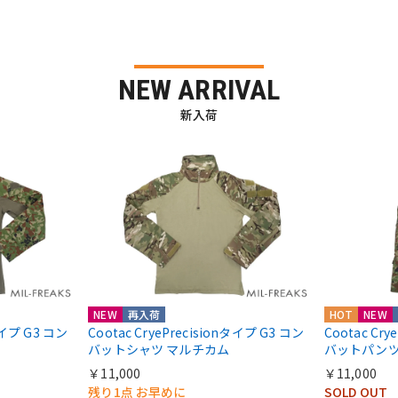
NEW ARRIVAL
新入荷
NEW
再入荷
HOT
NEW
nタイプ G3 コン
Cootac CryePrecisionタイプ G3 コン
Cootac Cr
バットシャツ マルチカム
バットパンツ
￥11,000
￥11,000
残り1点 お早めに
SOLD OUT