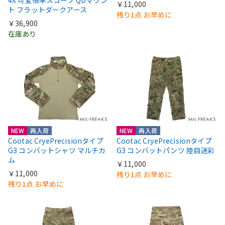
4X 可変倍率スコープ QDマウン
￥11,000
ト フラットダークアース
残り1点 お早めに
￥36,900
在庫あり
NEW
再入荷
NEW
再入荷
Cootac CryePrecisionタイプ
Cootac CryePrecisionタイプ
G3 コンバットシャツ マルチカ
G3 コンバットパンツ 陸自迷彩
ム
￥11,000
￥11,000
残り1点 お早めに
残り1点 お早めに