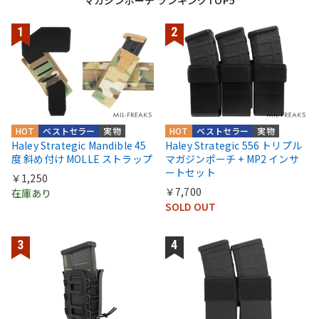
マガジンポーチ ランキングTOP5
HOT
ベストセラー
実物
HOT
ベストセラー
実物
Haley Strategic Mandible 45
Haley Strategic 556 トリプル
度 斜め付け MOLLE ストラップ
マガジンポーチ + MP2 インサ
ートセット
￥1,250
￥7,700
在庫あり
SOLD OUT