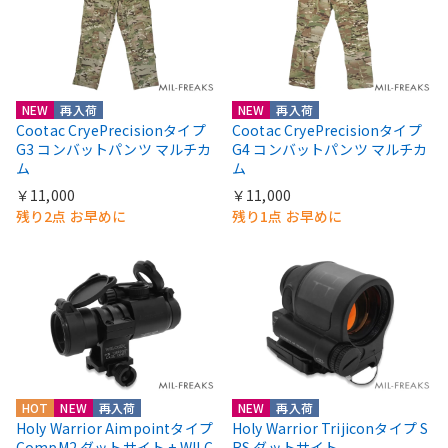
NEW
再入荷
NEW
再入荷
Cootac CryePrecisionタイプ
Cootac CryePrecisionタイプ
G3 コンバットパンツ マルチカ
G4 コンバットパンツ マルチカ
ム
ム
￥11,000
￥11,000
残り2点 お早めに
残り1点 お早めに
HOT
NEW
再入荷
NEW
再入荷
Holy Warrior Aimpointタイプ
Holy Warrior Trijiconタイプ S
CompM2 ダットサイト + WILC
RS ダットサイト