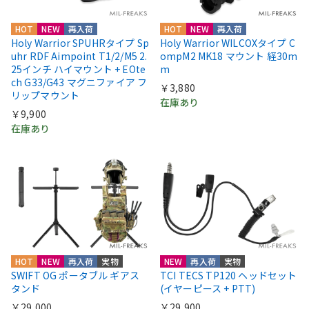
HOT
NEW
再入荷
HOT
NEW
再入荷
Holy Warrior SPUHRタイプ Sp
Holy Warrior WILCOXタイプ C
uhr RDF Aimpoint T1/2/M5 2.
ompM2 MK18 マウント 経30m
25インチ ハイマウント + EOte
m
ch G33/G43 マグニファイア フ
￥3,880
リップマウント
在庫あり
￥9,900
在庫あり
HOT
NEW
再入荷
実物
NEW
再入荷
実物
SWIFT OG ポータブル ギアス
TCI TECS TP120 ヘッドセット
タンド
(イヤーピース + PTT)
￥29,000
￥29,900