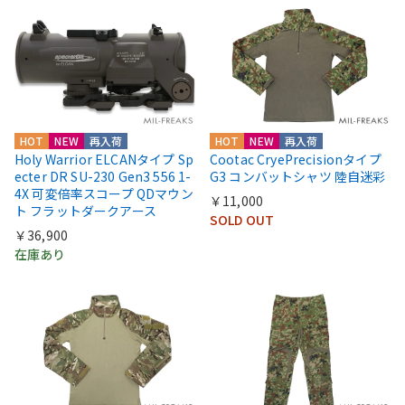
HOT
NEW
再入荷
HOT
NEW
再入荷
Holy Warrior ELCANタイプ Sp
Cootac CryePrecisionタイプ
ecter DR SU-230 Gen3 556 1-
G3 コンバットシャツ 陸自迷彩
4X 可変倍率スコープ QDマウン
￥11,000
ト フラットダークアース
SOLD OUT
￥36,900
在庫あり