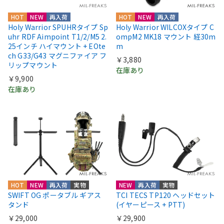
HOT
NEW
再入荷
HOT
NEW
再入荷
Holy Warrior SPUHRタイプ Sp
Holy Warrior WILCOXタイプ C
uhr RDF Aimpoint T1/2/M5 2.
ompM2 MK18 マウント 経30m
25インチ ハイマウント + EOte
m
ch G33/G43 マグニファイア フ
￥3,880
リップマウント
在庫あり
￥9,900
在庫あり
HOT
NEW
再入荷
実物
NEW
再入荷
実物
SWIFT OG ポータブル ギアス
TCI TECS TP120 ヘッドセット
タンド
(イヤーピース + PTT)
￥29,000
￥29,900