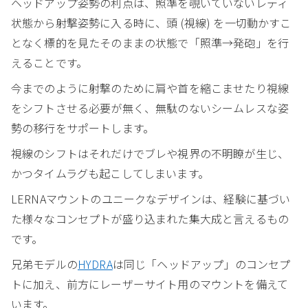
ヘッドアップ姿勢の利点は、照準を覗いていないレディ
状態から射撃姿勢に入る時に、頭 (視線) を一切動かすこ
となく標的を見たそのままの状態で「照準→発砲」を行
えることです。
今までのように射撃のために肩や首を縮こませたり視線
をシフトさせる必要が無く、無駄のないシームレスな姿
勢の移行をサポートします。
視線のシフトはそれだけでブレや視界の不明瞭が生じ、
かつタイムラグも起こしてしまいます。
LERNAマウントのユニークなデザインは、経験に基づい
た様々なコンセプトが盛り込まれた集大成と言えるもの
です。
兄弟モデルの
HYDRA
は同じ「ヘッドアップ」のコンセプ
トに加え、前方にレーザーサイト用のマウントを備えて
います。