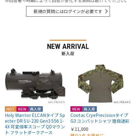
※回答者や時期によって回答が変化する質問は避けてください。
新規の質問にはログインが必要です
NEW ARRIVAL
新入荷
HOT
NEW
再入荷
NEW
再入荷
Holy Warrior ELCANタイプ Sp
Cootac CryePrecisionタイプ
ecter DR SU-230 Gen3 556 1-
G3 コンバットシャツ 陸自迷彩
4X 可変倍率スコープ QDマウン
￥11,000
ト フラットダークアース
残り1点 お早めに