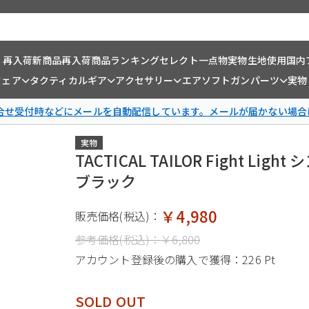
・再入荷
新商品
再入荷商品
ランキング
セレクト一点物
実物生地使用
国内
ウェア
タクティカルギア
アクセサリー
エアソフトガンパーツ
実物
問合せ受付時などにメールを自動配信しています。メールが届かない場合
実物
TACTICAL TAILOR Fight L
ブラック
￥4,980
販売価格(税込)：
参考価格(税込)：
￥6,800
アカウント登録後の購入で獲得：
226 Pt
SOLD OUT