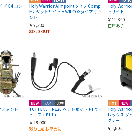
nタイプ G4 コン
Holy Warrior Aimpointタイプ Comp
Holy Warri
M2 ダットサイト + WILCOXタイプマウ
トサイト
ント
￥11,800
￥9,280
在庫あり
SOLD OUT
NEW
再入荷
実物
HOT
NEW
ギアスタンド
TCI TECS TP120 ヘッドセット (イヤー
Holy Warri
ピース + PTT)
レックス ダ
グレー
￥29,900
￥4,800
残り1点 お早めに