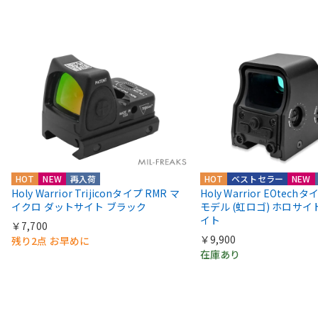
HOT
NEW
再入荷
HOT
ベストセラー
NEW
Holy Warrior Trijiconタイプ RMR マ
Holy Warrior EOtechタ
イクロ ダットサイト ブラック
モデル (虹ロゴ) ホロサ
イト
￥7,700
￥9,900
残り2点 お早めに
在庫あり