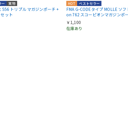
ラー
実物
HOT
ベストセラー
egic 556 トリプル マガジンポーチ +
FMA G-CODEタイプ MOLLE ソフ
トセット
on 762 スコーピオンマガジンポ
￥1,100
在庫あり