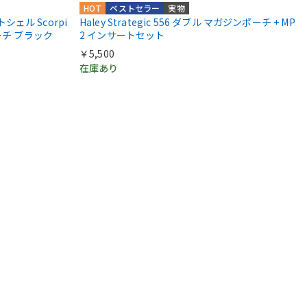
HOT
ベストセラー
実物
トシェル Scorpi
Haley Strategic 556 ダブル マガジンポーチ + MP
ーチ ブラック
2 インサートセット
￥5,500
在庫あり