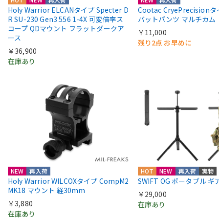
Holy Warrior ELCANタイプ Specter D
Cootac CryePrecisio
R SU-230 Gen3 556 1-4X 可変倍率ス
バットパンツ マルチカム
コープ QDマウント フラットダークア
￥11,000
ース
残り2点 お早めに
￥36,900
在庫あり
NEW
再入荷
HOT
NEW
再入荷
実物
Holy Warrior WILCOXタイプ CompM2
SWIFT OG ポータブル 
MK18 マウント 経30mm
￥29,000
￥3,880
在庫あり
在庫あり