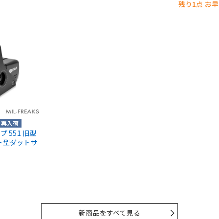
残り1点 お
再入荷
イプ 551 旧型
イト型ダットサ
新商品をすべて見る