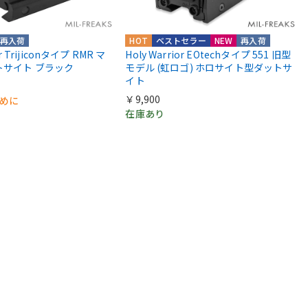
再入荷
HOT
ベストセラー
NEW
再入荷
or Trijiconタイプ RMR マ
Holy Warrior EOtechタイプ 551 旧型
トサイト ブラック
モデル (虹ロゴ) ホロサイト型ダットサ
イト
￥9,900
早めに
在庫あり