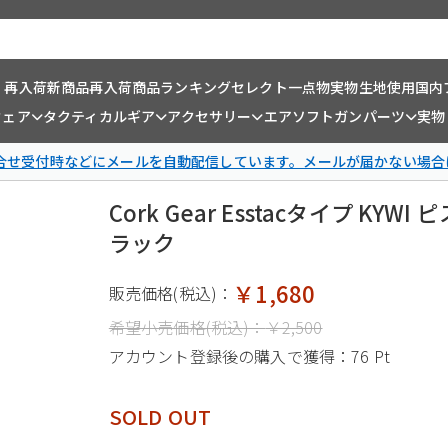
・再入荷
新商品
再入荷商品
ランキング
セレクト一点物
実物生地使用
国内
ウェア
タクティカルギア
アクセサリー
エアソフトガンパーツ
実物
問合せ受付時などにメールを自動配信しています。メールが届かない場合
Cork Gear Esstacタイプ K
ラック
￥1,680
販売価格(税込)：
希望小売価格(税込)：
￥2,500
アカウント登録後の購入で獲得：
76 Pt
SOLD OUT