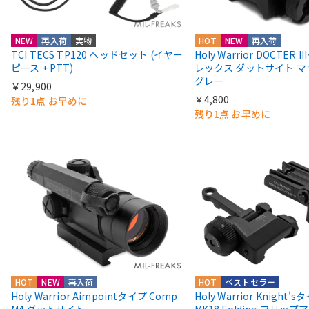
NEW
再入荷
実物
HOT
NEW
再入荷
TCI TECS TP120 ヘッドセット (イヤー
Holy Warrior DOCTER 
ピース + PTT)
レックス ダットサイト 
グレー
￥29,900
￥4,800
残り1点 お早めに
残り1点 お早めに
HOT
NEW
再入荷
HOT
ベストセラー
Holy Warrior Aimpointタイプ Comp
Holy Warrior Knight's