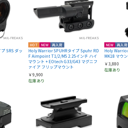
HOT
NEW
再入荷
NEW
再入荷
nタイプ SRS ダッ
Holy Warrior SPUHRタイプ Spuhr RD
Holy Warr
F Aimpoint T1/2/M5 2.25インチ ハイ
MK18 マウ
マウント + EOtech G33/G43 マグニフ
￥3,880
ァイア フリップマウント
在庫あり
￥9,900
在庫あり