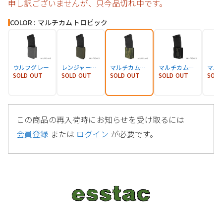
申し訳ございませんが、只今品切れ中です。
COLOR : マルチカムトロピック
ウルフグレー
レンジャーグリーン
マルチカムトロピック
マルチカムブラック
マル
SOLD OUT
SOLD OUT
SOLD OUT
SOLD OUT
SOL
この商品の再入荷時にお知らせを受け取るには
会員登録
または
ログイン
が必要です。