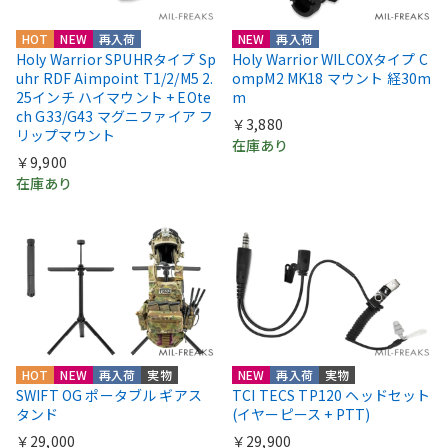
HOT
NEW
再入荷
NEW
再入荷
Holy Warrior SPUHRタイプ Sp
Holy Warrior WILCOXタイプ C
uhr RDF Aimpoint T1/2/M5 2.
ompM2 MK18 マウント 経30m
25インチ ハイマウント + EOte
m
ch G33/G43 マグニファイア フ
￥3,880
リップマウント
在庫あり
￥9,900
在庫あり
HOT
NEW
再入荷
実物
NEW
再入荷
実物
SWIFT OG ポータブル ギアス
TCI TECS TP120 ヘッドセット
タンド
(イヤーピース + PTT)
￥29,000
￥29,900