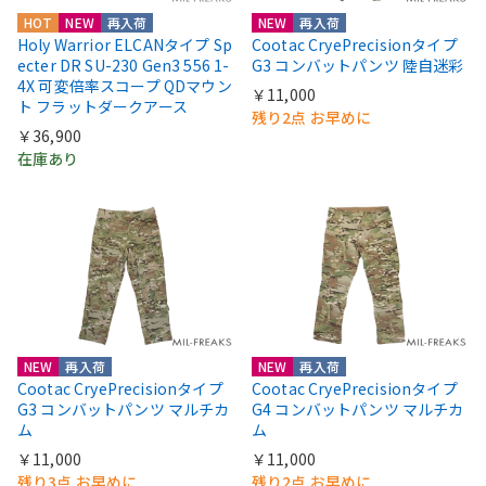
HOT
NEW
再入荷
NEW
再入荷
Holy Warrior ELCANタイプ Sp
Cootac CryePrecisionタイプ
ecter DR SU-230 Gen3 556 1-
G3 コンバットパンツ 陸自迷彩
4X 可変倍率スコープ QDマウン
￥11,000
ト フラットダークアース
残り2点 お早めに
￥36,900
在庫あり
NEW
再入荷
NEW
再入荷
Cootac CryePrecisionタイプ
Cootac CryePrecisionタイプ
G3 コンバットパンツ マルチカ
G4 コンバットパンツ マルチカ
ム
ム
￥11,000
￥11,000
残り3点 お早めに
残り2点 お早めに