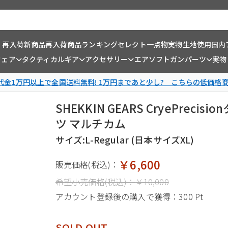
・再入荷
新商品
再入荷商品
ランキング
セレクト一点物
実物生地使用
国内
ウェア
タクティカルギア
アクセサリー
エアソフトガンパーツ
実物
金1万円以上で全国送料無料! 1万円まであと少し? こちらの低価格
SHEKKIN GEARS CryePre
ツ マルチカム
サイズ:L-Regular (日本サイズXL)
￥6,600
販売価格(税込)：
希望小売価格(税込)：
￥10,000
アカウント登録後の購入で獲得：
300 Pt
SOLD OUT