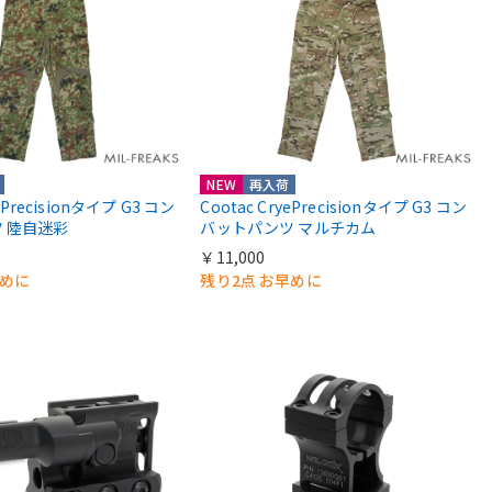
NEW
再入荷
yePrecisionタイプ G3 コン
Cootac CryePrecisionタイプ G3 コン
 陸自迷彩
バットパンツ マルチカム
￥11,000
早めに
残り2点 お早めに