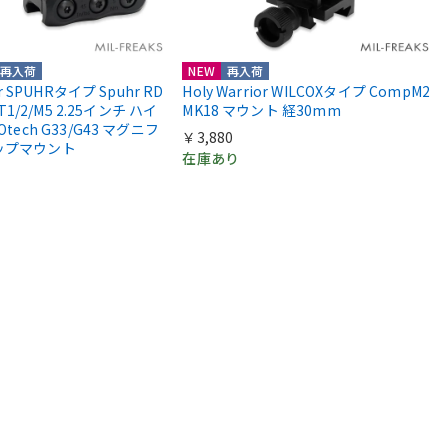
再入荷
NEW
再入荷
or SPUHRタイプ Spuhr RD
Holy Warrior WILCOXタイプ CompM2
 T1/2/M5 2.25インチ ハイ
MK18 マウント 経30mm
Otech G33/G43 マグニフ
￥3,880
ップマウント
在庫あり