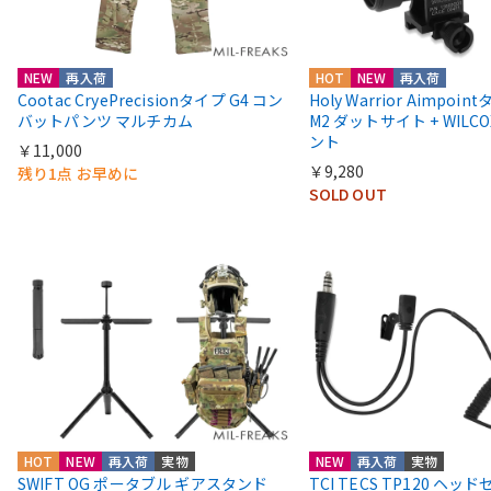
NEW
再入荷
HOT
NEW
再入荷
Cootac CryePrecisionタイプ G4 コン
Holy Warrior Aimpoi
バットパンツ マルチカム
M2 ダットサイト + WIL
ント
￥11,000
￥9,280
残り1点 お早めに
SOLD OUT
HOT
NEW
再入荷
実物
NEW
再入荷
実物
SWIFT OG ポータブル ギアスタンド
TCI TECS TP120 ヘッ