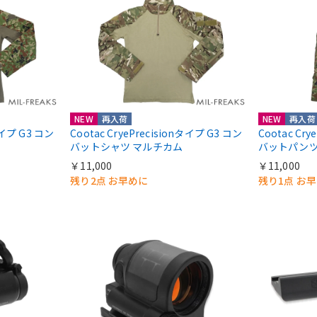
NEW
再入荷
NEW
再入荷
nタイプ G3 コン
Cootac CryePrecisionタイプ G3 コン
Cootac Cr
バットシャツ マルチカム
バットパンツ
￥11,000
￥11,000
残り2点 お早めに
残り1点 お