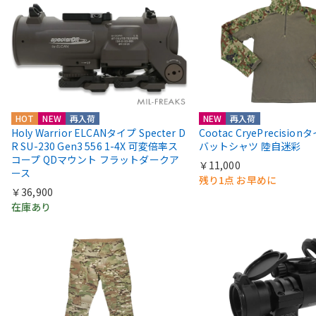
HOT
NEW
再入荷
NEW
再入荷
Holy Warrior ELCANタイプ Specter D
Cootac CryePrecisio
R SU-230 Gen3 556 1-4X 可変倍率ス
バットシャツ 陸自迷彩
コープ QDマウント フラットダークア
￥11,000
ース
残り1点 お早めに
￥36,900
在庫あり