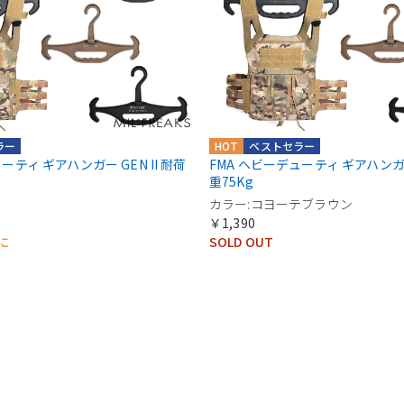
ラー
HOT
ベストセラー
ーティ ギアハンガー GEN II 耐荷
FMA ヘビーデューティ ギアハンガー 
重75Kg
ク
カラー:コヨーテブラウン
￥1,390
に
SOLD OUT