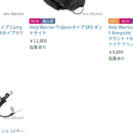
NEW
再入荷
HOT
NEW
ntタイプ Comp
Holy Warrior Trijiconタイプ SRS ダッ
Holy Warri
COXタイプマウ
トサイト
F Aimpoint
マウント + E
￥11,800
ァイア フリ
在庫あり
￥9,900
在庫あり
ドセット (イヤー