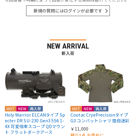
新規の質問にはログインが必要です
NEW ARRIVAL
新入荷
HOT
NEW
再入荷
HOT
NEW
再入荷
Holy Warrior ELCANタイプ Sp
Cootac CryePrecisionタイプ
ecter DR SU-230 Gen3 556 1-
G3 コンバットシャツ 陸自迷彩
4X 可変倍率スコープ QDマウン
￥11,000
ト フラットダークアース
残り1点 お早めに