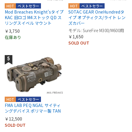
HOT
ベストセラー
HOT
ベストセラー
Mod Breaches Knight'sタイプ
SOTAC GEAR OneHundredタ
KAC 旧ロゴ M4ストック QD ス
イプ オプティクス/ライト レン
リングスイベル マウント
ズカバー
モデル: SureFire M300/M600用
￥3,750
￥1,650
在庫あり
SOLD OUT
HOT
ベストセラー
FMA LAB PEQ NGAL サイティ
ングデバイス ポリマー製 TAN
￥12,500
SOLD OUT