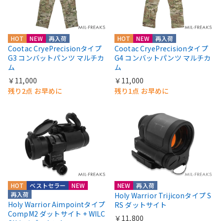
HOT
NEW
再入荷
HOT
NEW
再入荷
Cootac CryePrecisionタイプ
Cootac CryePrecisionタイプ
G3 コンバットパンツ マルチカ
G4 コンバットパンツ マルチカ
ム
ム
￥11,000
￥11,000
残り2点 お早めに
残り1点 お早めに
HOT
ベストセラー
NEW
NEW
再入荷
再入荷
Holy Warrior Trijiconタイプ S
Holy Warrior Aimpointタイプ
RS ダットサイト
CompM2 ダットサイト + WILC
￥11,800