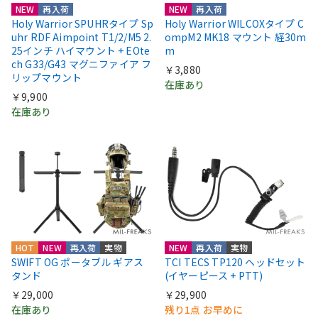
NEW
再入荷
NEW
再入荷
Holy Warrior SPUHRタイプ Sp
Holy Warrior WILCOXタイプ C
uhr RDF Aimpoint T1/2/M5 2.
ompM2 MK18 マウント 経30m
25インチ ハイマウント + EOte
m
ch G33/G43 マグニファイア フ
￥3,880
リップマウント
在庫あり
￥9,900
在庫あり
HOT
NEW
再入荷
実物
NEW
再入荷
実物
SWIFT OG ポータブル ギアス
TCI TECS TP120 ヘッドセット
タンド
(イヤーピース + PTT)
￥29,000
￥29,900
在庫あり
残り1点 お早めに