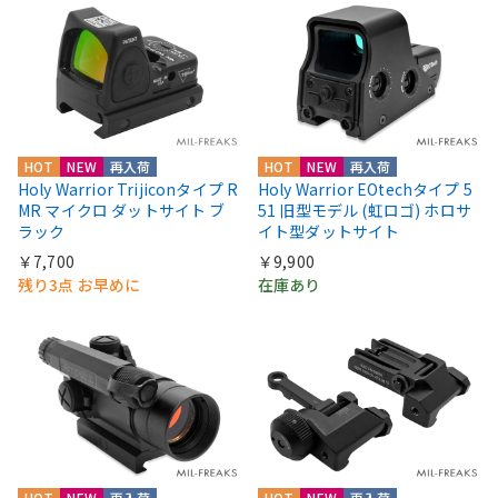
HOT
NEW
再入荷
HOT
NEW
再入荷
Holy Warrior Trijiconタイプ R
Holy Warrior EOtechタイプ 5
MR マイクロ ダットサイト ブ
51 旧型モデル (虹ロゴ) ホロサ
ラック
イト型ダットサイト
￥7,700
￥9,900
残り3点 お早めに
在庫あり
HOT
NEW
再入荷
HOT
NEW
再入荷