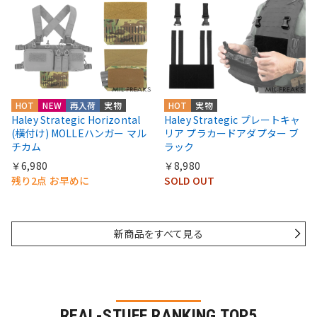
HOT
NEW
再入荷
実物
HOT
実物
Haley Strategic Horizontal
Haley Strategic プレートキャ
(横付け) MOLLEハンガー マル
リア プラカードアダプター ブ
チカム
ラック
￥6,980
￥8,980
残り2点 お早めに
SOLD OUT
新商品をすべて見る
REAL-STUFF RANKING TOP5