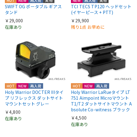
HOT
NEW
再入荷
実物
NEW
再入荷
実物
SWIFT OG ポータブル ギアス
TCI TECS TP120 ヘッドセット
タンド
(イヤーピース + PTT)
￥29,000
￥29,900
在庫あり
残り1点 お早めに
HOT
NEW
再入荷
HOT
NEW
再入荷
Holy Warrior DOCTER IIIタイ
Holy Warrior LaRueタイプ LT
プ リフレックス ダットサイト
751 Aimpoint Microマウント
マウントセット グレー
T1/T2 ダットサイトマウント A
bsolute Co-witness ブラック
￥4,800
￥4,500
在庫あり
在庫あり