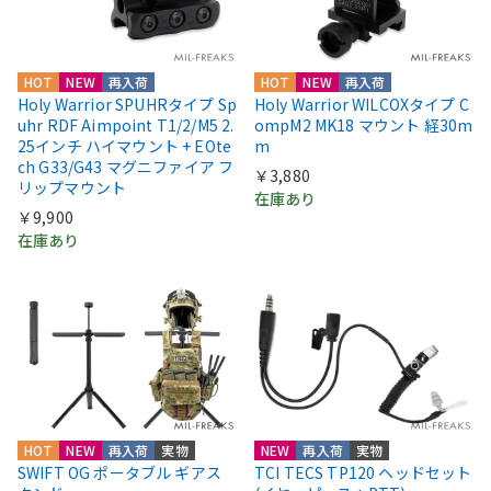
HOT
NEW
再入荷
HOT
NEW
再入荷
Holy Warrior SPUHRタイプ Sp
Holy Warrior WILCOXタイプ C
uhr RDF Aimpoint T1/2/M5 2.
ompM2 MK18 マウント 経30m
25インチ ハイマウント + EOte
m
ch G33/G43 マグニファイア フ
￥3,880
リップマウント
在庫あり
￥9,900
在庫あり
HOT
NEW
再入荷
実物
NEW
再入荷
実物
SWIFT OG ポータブル ギアス
TCI TECS TP120 ヘッドセット