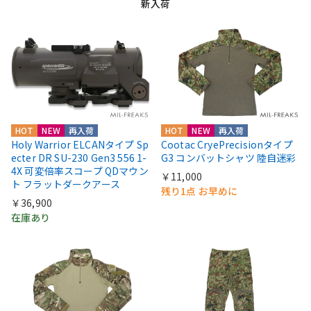
新入荷
HOT
NEW
再入荷
HOT
NEW
再入荷
Holy Warrior ELCANタイプ Sp
Cootac CryePrecisionタイプ
ecter DR SU-230 Gen3 556 1-
G3 コンバットシャツ 陸自迷彩
4X 可変倍率スコープ QDマウン
￥11,000
ト フラットダークアース
残り1点 お早めに
￥36,900
在庫あり