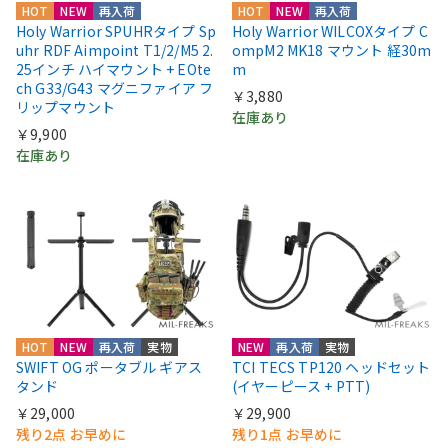
HOT
NEW
再入荷
HOT
NEW
再入荷
Holy Warrior SPUHRタイプ Sp
Holy Warrior WILCOXタイプ C
uhr RDF Aimpoint T1/2/M5 2.
ompM2 MK18 マウント 経30m
25インチ ハイマウント + EOte
m
ch G33/G43 マグニファイア フ
￥3,880
リップマウント
在庫あり
￥9,900
在庫あり
HOT
NEW
再入荷
実物
NEW
再入荷
実物
SWIFT OG ポータブル ギアス
TCI TECS TP120 ヘッドセット
タンド
(イヤーピース + PTT)
￥29,000
￥29,900
残り2点 お早めに
残り1点 お早めに