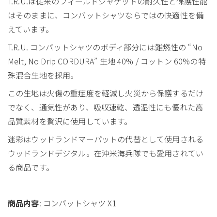
T.R.U.は従来のフィールドジャケットの耐久性と保護性能
はそのままに、コンバットシャツならではの快適性を備
えています。
T.R.U. コンバットシャツのボディ部分には難燃性の “No
Melt, No Drip CORDURA” 生地 40% / コットン 60%の特
殊混合生地を採用。
この生地は火傷の重症度を軽減し火災から保護するだけ
でなく、通気性があり、吸収速乾、透湿性にも優れた高
品質素材を贅沢に使用しています。
迷彩はウッドランドマーパットの代替として使用される
ウッドランドデジタル。在沖米海兵隊でも愛用されてい
る商品です。
商品内容
: コンバットシャツ X1