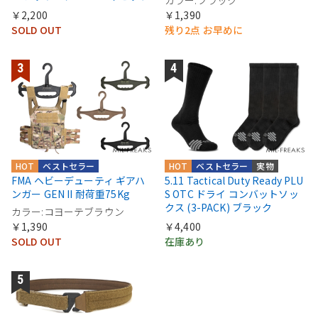
￥2,200
￥1,390
SOLD OUT
残り2点 お早めに
HOT
ベストセラー
HOT
ベストセラー
実物
FMA ヘビーデューティ ギアハ
5.11 Tactical Duty Ready PLU
ンガー GEN II 耐荷重75Kg
S OTC ドライ コンバットソッ
クス (3-PACK) ブラック
カラー:コヨーテブラウン
￥1,390
￥4,400
SOLD OUT
在庫あり