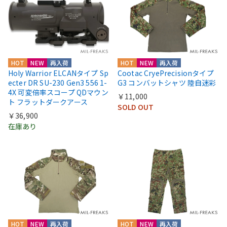
HOT
NEW
再入荷
HOT
NEW
再入荷
Holy Warrior ELCANタイプ Sp
Cootac CryePrecisionタイプ
ecter DR SU-230 Gen3 556 1-
G3 コンバットシャツ 陸自迷彩
4X 可変倍率スコープ QDマウン
￥11,000
ト フラットダークアース
SOLD OUT
￥36,900
在庫あり
HOT
NEW
再入荷
HOT
NEW
再入荷