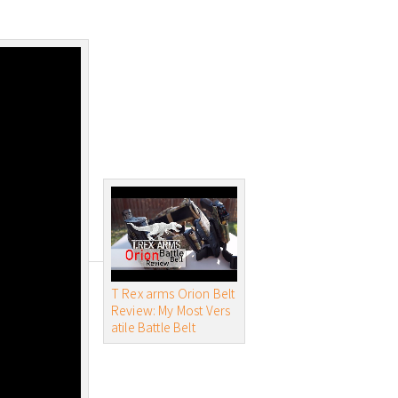
T Rex arms Orion Belt
Review: My Most Vers
atile Battle Belt