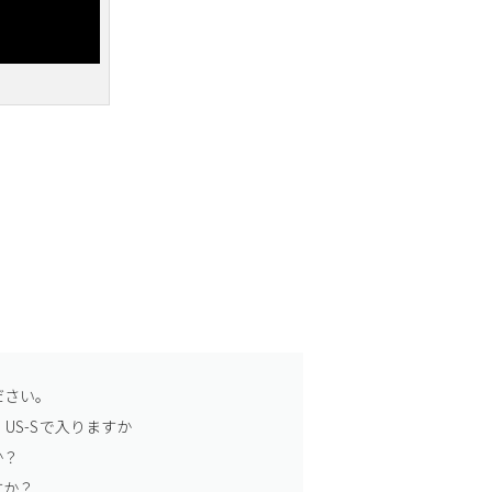
ださい。
US-Sで入りますか
か？
すか？