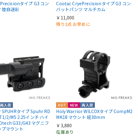
yePrecisionタイプ G3 コン
Cootac CryePrecisionタイプ G3 コン
 陸自迷彩
バットパンツ マルチカム
￥11,000
残り2点 お早めに
再入荷
HOT
NEW
再入荷
or SPUHRタイプ Spuhr RD
Holy Warrior WILCOXタイプ CompM2
 T1/2/M5 2.25インチ ハイ
MK18 マウント 経30mm
Otech G33/G43 マグニフ
￥3,880
ップマウント
在庫あり