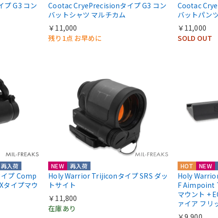
nタイプ G3 コン
Cootac CryePrecisionタイプ G3 コン
Cootac Cr
バットシャツ マルチカム
バットパンツ
￥11,000
￥11,000
残り1点 お早めに
SOLD OUT
再入荷
NEW
再入荷
HOT
NEW
ntタイプ Comp
Holy Warrior Trijiconタイプ SRS ダッ
Holy Warri
COXタイプマウ
トサイト
F Aimpoint
マウント + E
￥11,800
ァイア フリ
在庫あり
￥9,900