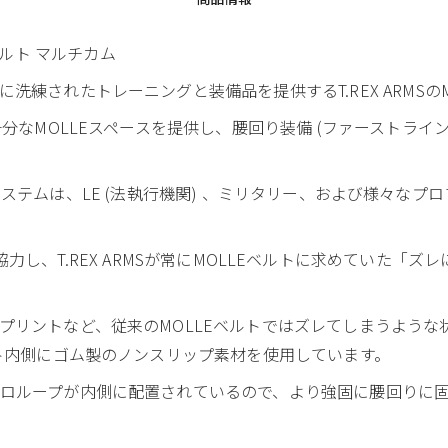
LEベルト マルチカム
練されたトレーニングと装備品を提供するT.REX ARMSのM
十分なMOLLEスペースを提供し、腰回り装備 (ファーストライ
 ベルトシステムは、LE (法執行機関) 、ミリタリー、および様々
lutionsと協力し、T.REX ARMSが常にMOLLEベルトに求めて
プリントなど、従来のMOLLEベルトではズレてしまうような
ルト内側にゴム製のノンスリップ素材を使用しています。
ロループが内側に配置されているので、より強固に腰回りに