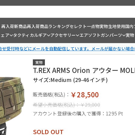
・再入荷
新商品
再入荷商品
ランキング
セレクト一点物
実物生地使用
国内
ウェア
タクティカルギア
アクセサリー
エアソフトガンパーツ
実物
問合せ受付時などにメールを自動配信しています。メールが届かない場合
実物
T.REX ARMS Orion アウター 
サイズ:Medium (29-46インチ)
￥28,500
販売価格(税込)：
希望小売価格(税込)：
￥29,000
アカウント登録後の購入で獲得：
1295 Pt
SOLD OUT