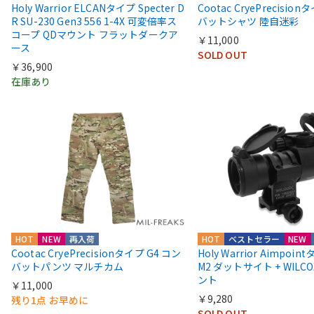
Holy Warrior ELCANタイプ Specter D
Cootac CryePrecisio
R SU-230 Gen3 556 1-4X 可変倍率ス
バットシャツ 陸自迷彩
コープ QDマウント フラットダークア
￥11,000
ース
SOLD OUT
￥36,900
在庫あり
HOT
NEW
再入荷
HOT
ベストセラー
NEW
Cootac CryePrecisionタイプ G4 コン
Holy Warrior Aimpoi
バットパンツ マルチカム
M2 ダットサイト + WIL
ント
￥11,000
￥9,280
残り1点 お早めに
SOLD OUT