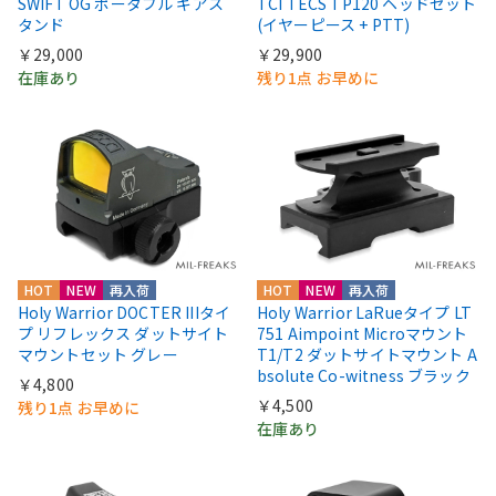
SWIFT OG ポータブル ギアス
TCI TECS TP120 ヘッドセット
タンド
(イヤーピース + PTT)
￥29,000
￥29,900
在庫あり
残り1点 お早めに
HOT
NEW
再入荷
HOT
NEW
再入荷
Holy Warrior DOCTER IIIタイ
Holy Warrior LaRueタイプ LT
プ リフレックス ダットサイト
751 Aimpoint Microマウント
マウントセット グレー
T1/T2 ダットサイトマウント A
bsolute Co-witness ブラック
￥4,800
￥4,500
残り1点 お早めに
在庫あり