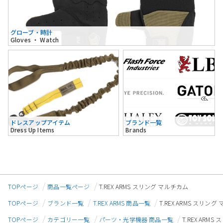
グローブ・時計
Gloves ・ Watch
ドレスアップアイテム
ブランド一覧
Dress Up Items
Brands
TOPページ
商品一覧ページ
T.REX ARMS スリング マルチカム
TOPページ
ブランド一覧
T.REX ARMS 商品一覧
T.REX ARMS スリン
TOPページ
カテゴリー一覧
パーツ・光学機器 商品一覧
T.REX ARM