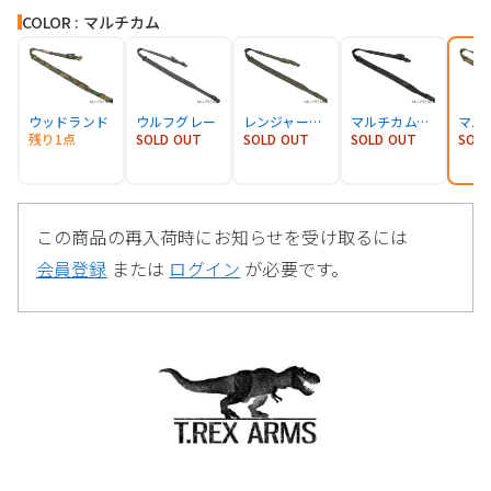
COLOR : マルチカム
ウッドランド
ウルフグレー
レンジャーグリーン
マルチカムブラック
マル
残り1点
SOLD OUT
SOLD OUT
SOLD OUT
SOL
この商品の再入荷時にお知らせを受け取るには
会員登録
または
ログイン
が必要です。