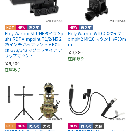
HOT
NEW
再入荷
NEW
再入荷
Holy Warrior SPUHRタイプ Sp
Holy Warrior WILCOXタイプ C
uhr RDF Aimpoint T1/2/M5 2.
ompM2 MK18 マウント 経30m
25インチ ハイマウント + EOte
m
ch G33/G43 マグニファイア フ
￥3,880
リップマウント
在庫あり
￥9,900
在庫あり
HOT
NEW
再入荷
実物
NEW
再入荷
実物