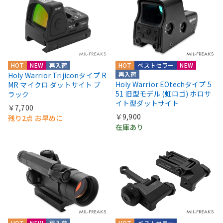
HOT
NEW
再入荷
HOT
ベストセラー
NEW
再入荷
Holy Warrior Trijiconタイプ R
Holy Warrior EOtechタイプ 5
MR マイクロ ダットサイト ブ
51 旧型モデル (虹ロゴ) ホロサ
ラック
イト型ダットサイト
￥7,700
￥9,900
残り2点 お早めに
在庫あり
HOT
NEW
再入荷
HOT
ベストセラー