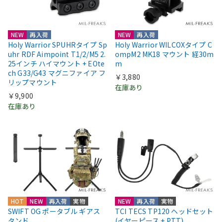
NEW
再入荷
NEW
再入荷
Holy Warrior SPUHRタイプ Sp
Holy Warrior WILCOXタイプ C
uhr RDF Aimpoint T1/2/M5 2.
ompM2 MK18 マウント 経30m
25インチ ハイマウント + EOte
m
ch G33/G43 マグニファイア フ
￥3,880
リップマウント
在庫あり
￥9,900
在庫あり
HOT
NEW
再入荷
実物
NEW
再入荷
実物
SWIFT OG ポータブル ギアス
TCI TECS TP120 ヘッドセット
タンド
(イヤーピース + PTT)