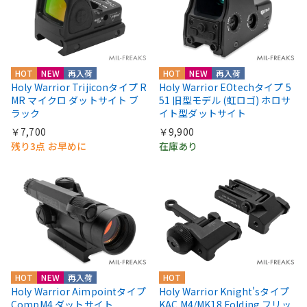
HOT
NEW
再入荷
HOT
NEW
再入荷
Holy Warrior Trijiconタイプ R
Holy Warrior EOtechタイプ 5
MR マイクロ ダットサイト ブ
51 旧型モデル (虹ロゴ) ホロサ
ラック
イト型ダットサイト
￥7,700
￥9,900
残り3点 お早めに
在庫あり
HOT
NEW
再入荷
HOT
Holy Warrior Aimpointタイプ
Holy Warrior Knight'sタイプ
CompM4 ダットサイト
KAC M4/MK18 Folding フリッ