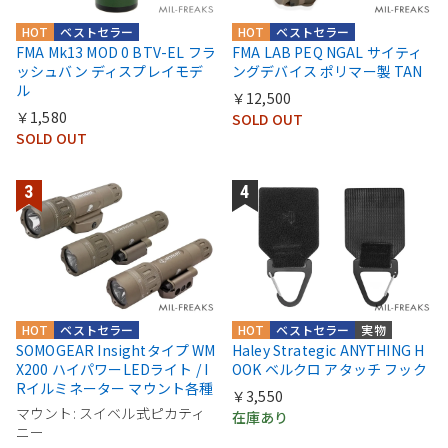
HOT
ベストセラー
HOT
ベストセラー
FMA Mk13 MOD 0 BTV-EL フラ
FMA LAB PEQ NGAL サイティ
ッシュバン ディスプレイモデ
ングデバイス ポリマー製 TAN
ル
￥12,500
￥1,580
SOLD OUT
SOLD OUT
HOT
ベストセラー
HOT
ベストセラー
実物
SOMOGEAR Insightタイプ WM
Haley Strategic ANYTHING H
X200 ハイパワーLEDライト / I
OOK ベルクロ アタッチ フック
Rイルミネーター マウント各種
￥3,550
マウント: スイベル式ピカティ
在庫あり
ニー