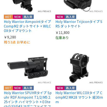
HOT
NEW
再入荷
NEW
再入荷
Holy Warrior Aimpointタイプ
Holy Warrior Trijiconタイプ S
CompM2 ダットサイト + WILC
RS ダットサイト
OXタイプマウント
￥11,800
￥9,280
在庫あり
残り3点 お早めに
HOT
NEW
再入荷
NEW
再入荷
Holy Warrior SPUHRタイプ Sp
Holy Warrior WILCOXタイプ C
uhr RDF Aimpoint T1/2/M5 2.
ompM2 MK18 マウント 経30m
25インチ ハイマウント + EOte
m
ch G33/G43 マグニファイア フ