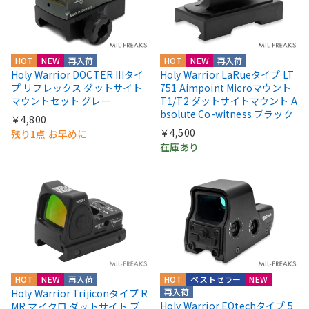
HOT
NEW
再入荷
HOT
NEW
再入荷
Holy Warrior DOCTER IIIタイ
Holy Warrior LaRueタイプ LT
プ リフレックス ダットサイト
751 Aimpoint Microマウント
マウントセット グレー
T1/T2 ダットサイトマウント A
bsolute Co-witness ブラック
￥4,800
￥4,500
残り1点 お早めに
在庫あり
HOT
NEW
再入荷
HOT
ベストセラー
NEW
再入荷
Holy Warrior Trijiconタイプ R
Holy Warrior EOtechタイプ 5
MR マイクロ ダットサイト ブ