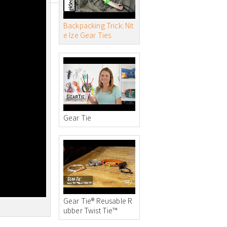
Backpacking Trick: Nit
e Ize Gear Ties
Gear Tie
Gear Tie® Reusable R
ubber Twist Tie™