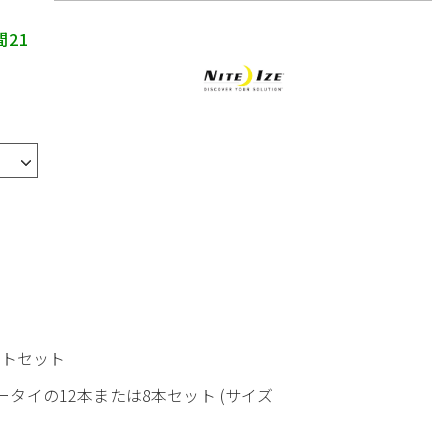
間21
ソートセット
ータイの12本または8本セット (サイズ