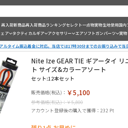
・再入荷
新商品
再入荷商品
ランキング
セレクト一点物
実物生地使用
国内
ウェア
タクティカルギア
アクセサリー
エアソフトガンパーツ
実物
リアルタイム振込着金に対応。当店では17時30分までのお振り込みで当
Nite Ize GEAR TIE ギアー
ト サイズ&カラーアソート
セット:12本セット
￥5,100
販売価格(税込)：
参考価格(税込)：
￥5,800
アカウント登録後の購入で獲得：
232 Pt
残り1点 お早めに