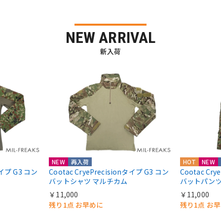
NEW ARRIVAL
新入荷
NEW
再入荷
HOT
NEW
nタイプ G3 コン
Cootac CryePrecisionタイプ G3 コン
Cootac Cr
バットシャツ マルチカム
バットパンツ
￥11,000
￥11,000
残り1点 お早めに
残り1点 お