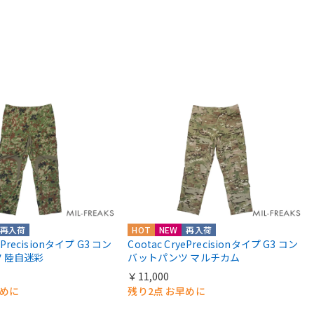
再入荷
HOT
NEW
再入荷
yePrecisionタイプ G3 コン
Cootac CryePrecisionタイプ G3 コン
 陸自迷彩
バットパンツ マルチカム
￥11,000
早めに
残り2点 お早めに