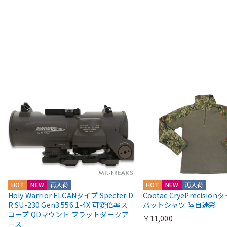
HOT
NEW
再入荷
HOT
NEW
再入荷
Holy Warrior ELCANタイプ Specter D
Cootac CryePrecisio
R SU-230 Gen3 556 1-4X 可変倍率ス
バットシャツ 陸自迷彩
コープ QDマウント フラットダークア
￥11,000
ース