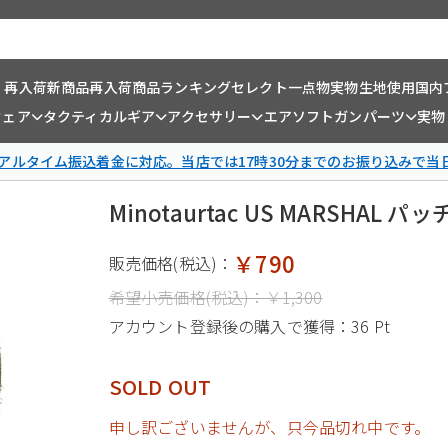
・再入荷
新商品
再入荷商品
ランキング
セレクト一点物
実物生地使用
国内
ウェア
タクティカルギア
アクセサリー
エアソフトガンパーツ
実物
リアルタイム振込着金に対応。当店では17時30分までのお振り込みで当
Minotaurtac US MARSHAL パ
￥790
販売価格(税込)：
希望小売価格(税込)：
￥1,300
アカウント登録後の購入で獲得：
36 Pt
SOLD OUT
申し訳ございませんが、只今品切れ中です。