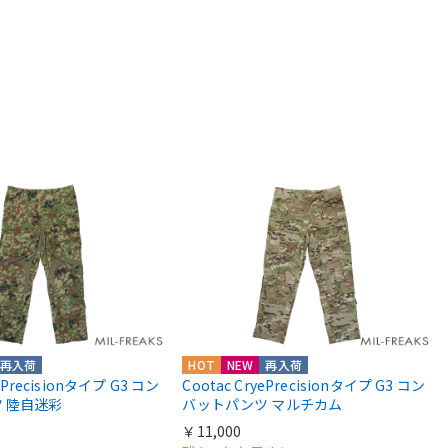
再入荷
HOT
NEW
再入荷
yePrecisionタイプ G3 コン
Cootac CryePrecisionタイプ G3 コン
 陸自迷彩
バットパンツ マルチカム
￥11,000