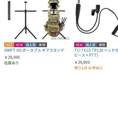
HOT
NEW
再入荷
実物
NEW
再入荷
実物
SWIFT OG ポータブル ギアスタンド
TCI TECS TP120 ヘッ
ピース + PTT)
￥29,000
￥29,900
在庫あり
残り1点 お早めに