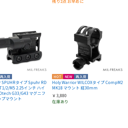
残り2点 お早めに
再入荷
HOT
NEW
再入荷
or SPUHRタイプ Spuhr RD
Holy Warrior WILCOXタイプ CompM2
 T1/2/M5 2.25インチ ハイ
MK18 マウント 経30mm
Otech G33/G43 マグニフ
￥3,880
ップマウント
在庫あり