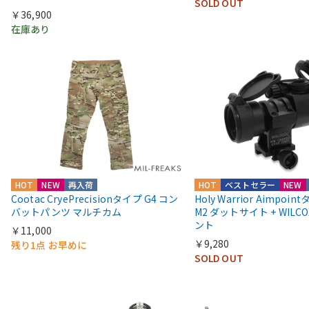
SOLD OUT
￥36,900
在庫あり
HOT
NEW
再入荷
HOT
ベストセラー
NEW
Cootac CryePrecisionタイプ G4 コン
Holy Warrior Aimpoi
バットパンツ マルチカム
M2 ダットサイト + WIL
ント
￥11,000
￥9,280
残り1点 お早めに
SOLD OUT