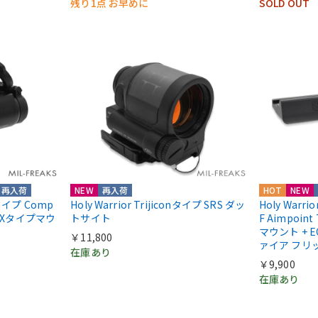
残り1点 お早めに
SOLD OUT
再入荷
NEW
再入荷
HOT
NEW
ntタイプ Comp
Holy Warrior Trijiconタイプ SRS ダッ
Holy Warri
COXタイプマウ
トサイト
F Aimpoint
マウント + E
￥11,800
ァイア フリ
在庫あり
￥9,900
在庫あり