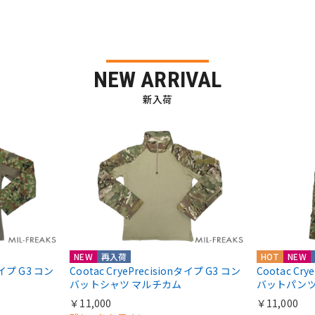
NEW ARRIVAL
新入荷
NEW
再入荷
HOT
NEW
nタイプ G3 コン
Cootac CryePrecisionタイプ G3 コン
Cootac Cr
バットシャツ マルチカム
バットパンツ
￥11,000
￥11,000