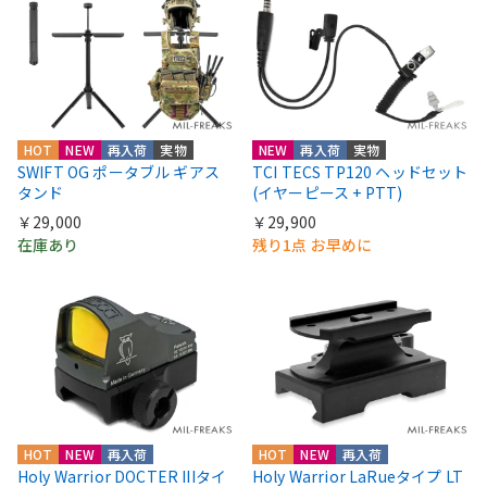
HOT
NEW
再入荷
実物
NEW
再入荷
実物
SWIFT OG ポータブル ギアス
TCI TECS TP120 ヘッドセット
タンド
(イヤーピース + PTT)
￥29,000
￥29,900
在庫あり
残り1点 お早めに
HOT
NEW
再入荷
HOT
NEW
再入荷
Holy Warrior DOCTER IIIタイ
Holy Warrior LaRueタイプ LT