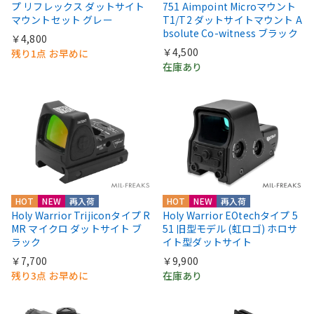
プ リフレックス ダットサイト
751 Aimpoint Microマウント
マウントセット グレー
T1/T2 ダットサイトマウント A
bsolute Co-witness ブラック
￥4,800
￥4,500
残り1点 お早めに
在庫あり
HOT
NEW
再入荷
HOT
NEW
再入荷
Holy Warrior Trijiconタイプ R
Holy Warrior EOtechタイプ 5
MR マイクロ ダットサイト ブ
51 旧型モデル (虹ロゴ) ホロサ
ラック
イト型ダットサイト
￥7,700
￥9,900
残り3点 お早めに
在庫あり