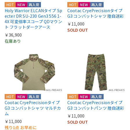
HOT
NEW
再入荷
HOT
NEW
再入荷
Holy Warrior ELCANタイプ Sp
Cootac CryePrecisionタイプ
ecter DR SU-230 Gen3 556 1-
G3 コンバットシャツ 陸自迷彩
4X 可変倍率スコープ QDマウン
￥11,000
ト フラットダークアース
SOLD OUT
￥36,900
在庫あり
HOT
NEW
再入荷
HOT
NEW
再入荷
Cootac CryePrecisionタイプ
Cootac CryePrecisionタイプ
G3 コンバットシャツ マルチカ
G3 コンバットパンツ 陸自迷彩
ム
￥11,000
￥11,000
SOLD OUT
残り1点 お早めに