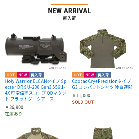
NEW ARRIVAL
新入荷
HOT
NEW
再入荷
HOT
NEW
再入荷
Holy Warrior ELCANタイプ Sp
Cootac CryePrecisionタイプ
ecter DR SU-230 Gen3 556 1-
G3 コンバットシャツ 陸自迷彩
4X 可変倍率スコープ QDマウン
￥11,000
ト フラットダークアース
SOLD OUT
￥36,900
在庫あり