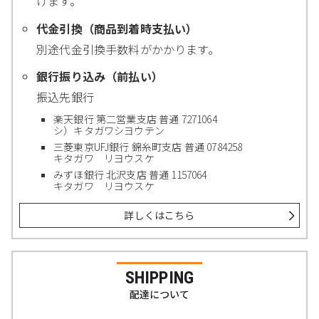
けます。
代金引換（商品到着時支払い）
別途代金引換手数料がかかります。
銀行振り込み（前払い）
振込先銀行
楽天銀行 第二営業支店 普通 7271064
シ）キタガワシヨウテン
三菱東京UFJ銀行 錦糸町支店 普通 0784258
キタガワ リヨウスケ
みずほ銀行 北沢支店 普通 1157064
キタガワ リヨウスケ
詳しくはこちら
SHIPPING
配達について