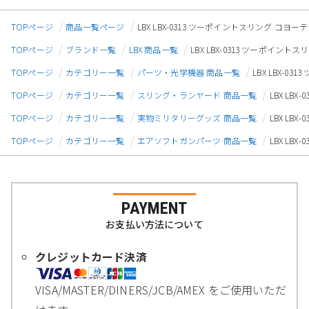
TOPページ
商品一覧ページ
LBX LBX-0313 ツーポイントスリング コヨ
TOPページ
ブランド一覧
LBX 商品一覧
LBX LBX-0313 ツーポイン
TOPページ
カテゴリー一覧
パーツ・光学機器 商品一覧
LBX LBX-
TOPページ
カテゴリー一覧
スリング・ランヤード 商品一覧
LBX LB
TOPページ
カテゴリー一覧
実物ミリタリーグッズ 商品一覧
LBX LB
TOPページ
カテゴリー一覧
エアソフトガンパーツ 商品一覧
LBX LB
PAYMENT
お支払い方法について
クレジットカード決済
VISA/MASTER/DINERS/JCB/AMEX をご使用いただ