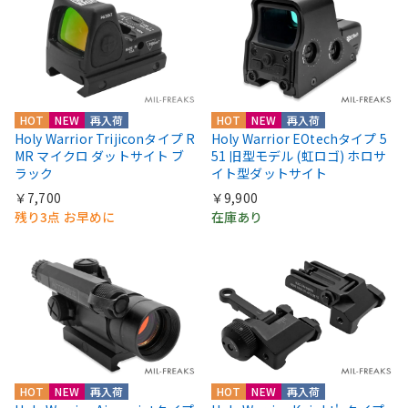
HOT
NEW
再入荷
HOT
NEW
再入荷
Holy Warrior Trijiconタイプ R
Holy Warrior EOtechタイプ 5
MR マイクロ ダットサイト ブ
51 旧型モデル (虹ロゴ) ホロサ
ラック
イト型ダットサイト
￥7,700
￥9,900
残り3点 お早めに
在庫あり
HOT
NEW
再入荷
HOT
NEW
再入荷