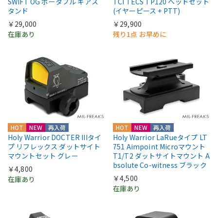
SWIFT OG ポータブル ギアス
TCI TECS TP120 ヘッドセット
タンド
(イヤーピース + PTT)
￥29,000
￥29,900
在庫あり
残り1点 お早めに
HOT
NEW
再入荷
HOT
NEW
再入荷
Holy Warrior DOCTER IIIタイ
Holy Warrior LaRueタイプ LT
プ リフレックス ダットサイト
751 Aimpoint Microマウント
マウントセット グレー
T1/T2 ダットサイトマウント A
bsolute Co-witness ブラック
￥4,800
￥4,500
在庫あり
在庫あり