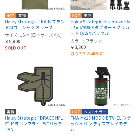
HOT
実物
HOT
実物
Haley Strategic TRAIN ブラン
Haley Strategic Hitchhike Fla
ドロゴ Tシャツ オリーブ
tPack接続アダプター + プラカ
ード QASMバックル
サイズ: US-M (日本サイズM/L)
カラー: ブラック
￥5,800
￥3,300
SOLD OUT
残り2点 お早めに
実物
HOT
ベストセラー
Haley Strategic "DRAGONFL
FMA Mk13 MOD 0 BTV-EL フラ
Y" ドラゴンフライ PVCパッチ
ッシュバン ディスプレイモデ
TAN
ル