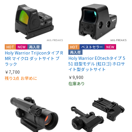
HOT
NEW
再入荷
HOT
ベストセラー
NEW
再入荷
Holy Warrior Trijiconタイプ R
Holy Warrior EOtechタイプ 5
MR マイクロ ダットサイト ブ
51 旧型モデル (虹ロゴ) ホロサ
ラック
イト型ダットサイト
￥7,700
￥9,900
残り2点 お早めに
在庫あり