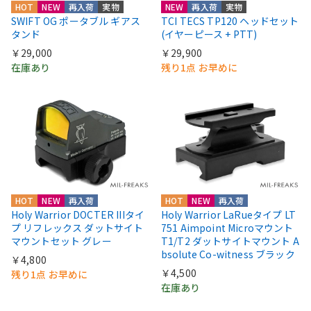
HOT
NEW
再入荷
実物
NEW
再入荷
実物
SWIFT OG ポータブル ギアス
TCI TECS TP120 ヘッドセット
タンド
(イヤーピース + PTT)
￥29,000
￥29,900
在庫あり
残り1点 お早めに
HOT
NEW
再入荷
HOT
NEW
再入荷
Holy Warrior DOCTER IIIタイ
Holy Warrior LaRueタイプ LT
プ リフレックス ダットサイト
751 Aimpoint Microマウント
マウントセット グレー
T1/T2 ダットサイトマウント A
bsolute Co-witness ブラック
￥4,800
￥4,500
残り1点 お早めに
在庫あり