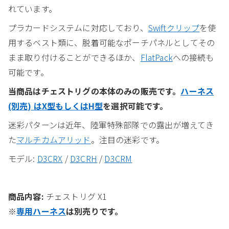
れています。
プラカードシステムに対応しており、
Swiftクリップ
を使
用するベスト類に、脱着可能なポーチパネルとしてその
まま取り付けることができるほか、
FlatPack
への接続も
可能です。
当商品はチェストリグの本体のみの販売です。
ハーネス
(別売) はX型もしくはH型
を選択可能です。
迷彩パターンは近年、陸軍特殊部隊での露出が増えてき
た
マルチカムアリッド
。注目の迷彩です。
モデル:
D3CRX
/
D3CRH
/
D3CRM
商品内容:
チェストリグ X1
※
専用ハーネス
は別売りです。