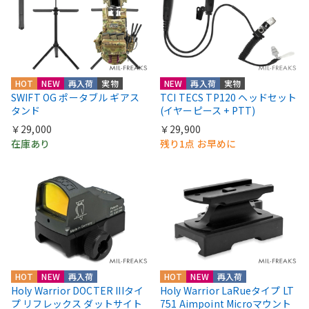
HOT
NEW
再入荷
実物
NEW
再入荷
実物
SWIFT OG ポータブル ギアス
TCI TECS TP120 ヘッドセット
タンド
(イヤーピース + PTT)
￥29,000
￥29,900
在庫あり
残り1点 お早めに
HOT
NEW
再入荷
HOT
NEW
再入荷
Holy Warrior DOCTER IIIタイ
Holy Warrior LaRueタイプ LT
プ リフレックス ダットサイト
751 Aimpoint Microマウント