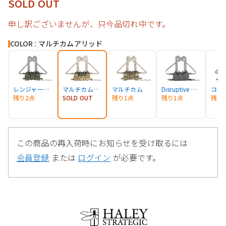
SOLD OUT
申し訳ございませんが、只今品切れ中です。
COLOR : マルチカムアリッド
レンジャーグリーン
マルチカムアリッド
マルチカム
Disruptive グレー
残り2点
SOLD OUT
残り1点
残り1点
残り
この商品の再入荷時にお知らせを受け取るには
会員登録
または
ログイン
が必要です。