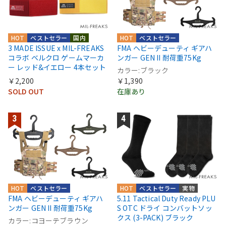
HOT
ベストセラー
国内
HOT
ベストセラー
3 MADE ISSUE x MIL-FREAKS
FMA ヘビーデューティ ギアハ
コラボ ベルクロ ゲームマーカ
ンガー GEN II 耐荷重75Kg
ー レッド&イエロー 4本セット
カラー:ブラック
￥2,200
￥1,390
SOLD OUT
在庫あり
HOT
ベストセラー
HOT
ベストセラー
実物
FMA ヘビーデューティ ギアハ
5.11 Tactical Duty Ready PLU
ンガー GEN II 耐荷重75Kg
S OTC ドライ コンバットソッ
クス (3-PACK) ブラック
カラー:コヨーテブラウン