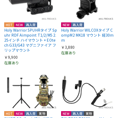
HOT
NEW
再入荷
NEW
再入荷
Holy Warrior SPUHRタイプ Sp
Holy Warrior WILCOXタイプ C
uhr RDF Aimpoint T1/2/M5 2.
ompM2 MK18 マウント 経30m
25インチ ハイマウント + EOte
m
ch G33/G43 マグニファイア フ
￥3,880
リップマウント
在庫あり
￥9,900
在庫あり
HOT
NEW
再入荷
実物
NEW
再入荷
実物