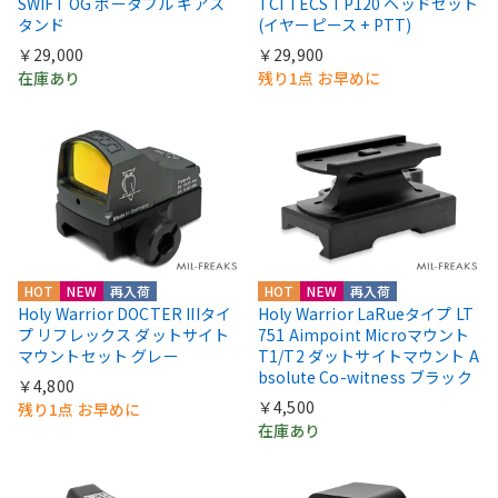
SWIFT OG ポータブル ギアス
TCI TECS TP120 ヘッドセット
タンド
(イヤーピース + PTT)
￥29,000
￥29,900
在庫あり
残り1点 お早めに
HOT
NEW
再入荷
HOT
NEW
再入荷
Holy Warrior DOCTER IIIタイ
Holy Warrior LaRueタイプ LT
プ リフレックス ダットサイト
751 Aimpoint Microマウント
マウントセット グレー
T1/T2 ダットサイトマウント A
bsolute Co-witness ブラック
￥4,800
￥4,500
残り1点 お早めに
在庫あり