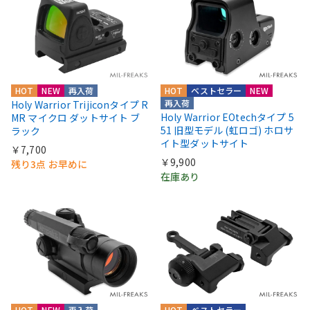
HOT
NEW
再入荷
HOT
ベストセラー
NEW
再入荷
Holy Warrior Trijiconタイプ R
Holy Warrior EOtechタイプ 5
MR マイクロ ダットサイト ブ
51 旧型モデル (虹ロゴ) ホロサ
ラック
イト型ダットサイト
￥7,700
￥9,900
残り3点 お早めに
在庫あり
HOT
NEW
再入荷
HOT
ベストセラー