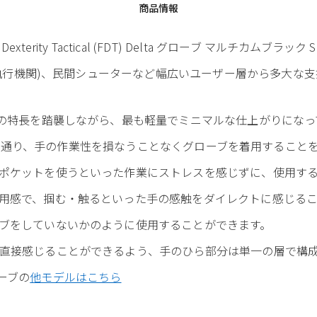
商品情報
 Full Dexterity Tactical (FDT) Delta グローブ マルチカムブラック S
(法執行機関)、民間シューターなど幅広いユーザー層から多大
ンの特長を踏襲しながら、最も軽量でミニマルな仕上がりになっ
rity" の名の通り、手の作業性を損なうことなくグローブを着用するこ
ポケットを使うといった作業にストレスを感じずに、使用す
用感で、掴む・触るといった手の感触をダイレクトに感じるこ
ブをしていないかのように使用することができます。
直接感じることができるよう、手のひら部分は単一の層で構
 グローブの
他モデルはこちら