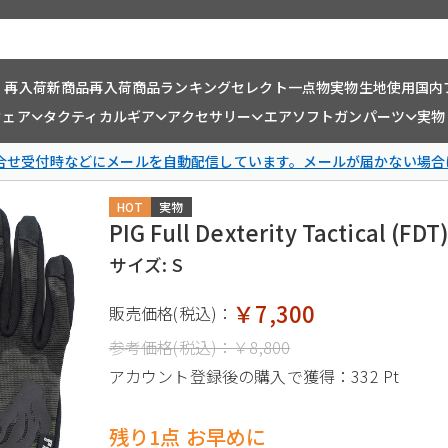
・再入荷
新商品
再入荷商品
ランキング
セレクト一点物
実物生地使用
国内
ウェア
タクティカルギア
アクセサリー
エアソフトガンパーツ
実物
問合せ受付時などにメールを自動配信しています。メールが届かない場合
HOT
実物
PIG Full Dexterity Tactica
サイズ: S
￥7,300
販売価格(税込)：
参考価格(税込)：
￥8,800
アカウント登録後の購入で獲得：
332 Pt
残り1点 お早めに