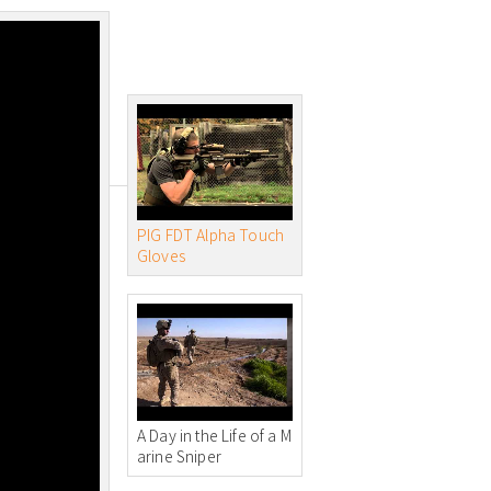
PIG FDT Alpha Touch
Gloves
A Day in the Life of a M
arine Sniper