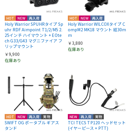
HOT
NEW
再入荷
HOT
NEW
再入荷
Holy Warrior SPUHRタイプ Sp
Holy Warrior WILCOXタイプ C
uhr RDF Aimpoint T1/2/M5 2.
ompM2 MK18 マウント 経30m
25インチ ハイマウント + EOte
m
ch G33/G43 マグニファイア フ
￥3,880
リップマウント
在庫あり
￥9,900
在庫あり
HOT
NEW
再入荷
実物
NEW
再入荷
実物
SWIFT OG ポータブル ギアス
TCI TECS TP120 ヘッドセット
タンド
(イヤーピース + PTT)