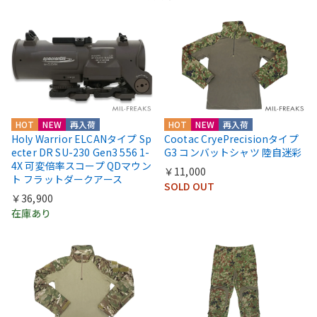
HOT
NEW
再入荷
HOT
NEW
再入荷
Holy Warrior ELCANタイプ Sp
Cootac CryePrecisionタイプ
ecter DR SU-230 Gen3 556 1-
G3 コンバットシャツ 陸自迷彩
4X 可変倍率スコープ QDマウン
￥11,000
ト フラットダークアース
SOLD OUT
￥36,900
在庫あり