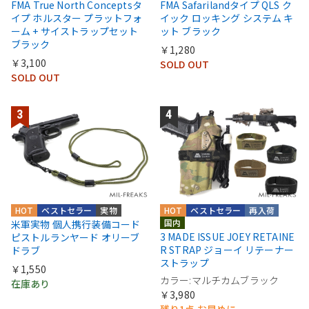
FMA True North Conceptsタ
FMA Safarilandタイプ QLS ク
イプ ホルスター プラットフォ
イック ロッキング システム キ
ーム + サイストラップセット
ット ブラック
ブラック
￥1,280
￥3,100
SOLD OUT
SOLD OUT
HOT
ベストセラー
実物
HOT
ベストセラー
再入荷
国内
米軍実物 個人携行装備コード
3 MADE ISSUE JOEY RETAINE
ピストルランヤード オリーブ
R STRAP ジョーイ リテーナー
ドラブ
ストラップ
￥1,550
カラー:マルチカムブラック
在庫あり
￥3,980
残り1点 お早めに