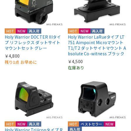
HOT
NEW
再入荷
HOT
NEW
再入荷
Holy Warrior DOCTER IIIタイ
Holy Warrior LaRueタイプ LT
プ リフレックス ダットサイト
751 Aimpoint Microマウント
マウントセット グレー
T1/T2 ダットサイトマウント A
bsolute Co-witness ブラック
￥4,800
￥4,500
残り1点 お早めに
在庫あり
HOT
NEW
再入荷
HOT
ベストセラー
NEW
再入荷
Holy Warrior Trijiconタイプ R