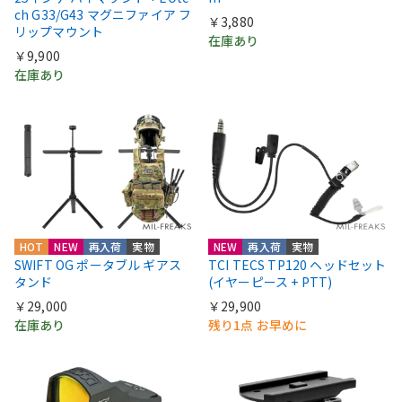
ch G33/G43 マグニファイア フ
￥3,880
リップマウント
在庫あり
￥9,900
在庫あり
HOT
NEW
再入荷
実物
NEW
再入荷
実物
SWIFT OG ポータブル ギアス
TCI TECS TP120 ヘッドセット
タンド
(イヤーピース + PTT)
￥29,000
￥29,900
在庫あり
残り1点 お早めに