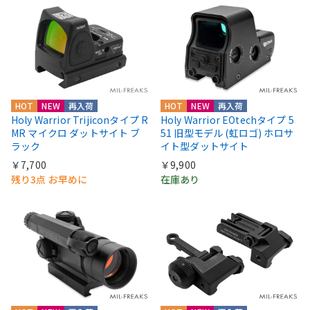
HOT
NEW
再入荷
HOT
NEW
再入荷
Holy Warrior Trijiconタイプ R
Holy Warrior EOtechタイプ 5
MR マイクロ ダットサイト ブ
51 旧型モデル (虹ロゴ) ホロサ
ラック
イト型ダットサイト
￥7,700
￥9,900
残り3点 お早めに
在庫あり