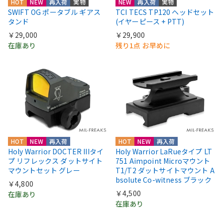
HOT
NEW
再入荷
実物
NEW
再入荷
実物
SWIFT OG ポータブル ギアス
TCI TECS TP120 ヘッドセット
タンド
(イヤーピース + PTT)
￥29,000
￥29,900
在庫あり
残り1点 お早めに
HOT
NEW
再入荷
HOT
NEW
再入荷
Holy Warrior DOCTER IIIタイ
Holy Warrior LaRueタイプ LT
プ リフレックス ダットサイト
751 Aimpoint Microマウント
マウントセット グレー
T1/T2 ダットサイトマウント A
bsolute Co-witness ブラック
￥4,800
￥4,500
在庫あり
在庫あり