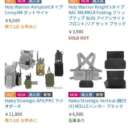
HOT
NEW
再入荷
HOT
NEW
再入荷
Holy Warrior Aimpointタイプ
Holy Warrior Knight'sタイプ
CompM4 ダットサイト
KAC M4/MK18 Folding フリッ
プアップ BUIS アイアンサイト
￥8,500
フロント/リア セット ブラック
残り2点 お早めに
￥3,980
SOLD OUT
HOT
NEW
再入荷
実物
NEW
再入荷
実物
Haley Strategic APX/PRC ラジ
Haley Strategic Vertical (縦付
オポーチ
け) MOLLEハンガー ブラック
￥11,800
￥6,980
残り3点 お早めに
在庫あり