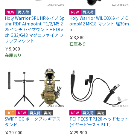
NEW
再入荷
NEW
再入荷
Holy Warrior SPUHRタイプ Sp
Holy Warrior WILCOXタイプ C
uhr RDF Aimpoint T1/2/M5 2.
ompM2 MK18 マウント 経30m
25インチ ハイマウント + EOte
m
ch G33/G43 マグニファイア フ
￥3,880
リップマウント
在庫あり
￥9,900
在庫あり
HOT
NEW
再入荷
実物
NEW
再入荷
実物
SWIFT OG ポータブル ギアス
TCI TECS TP120 ヘッドセット
タンド
(イヤーピース + PTT)
￥29,000
￥29,900