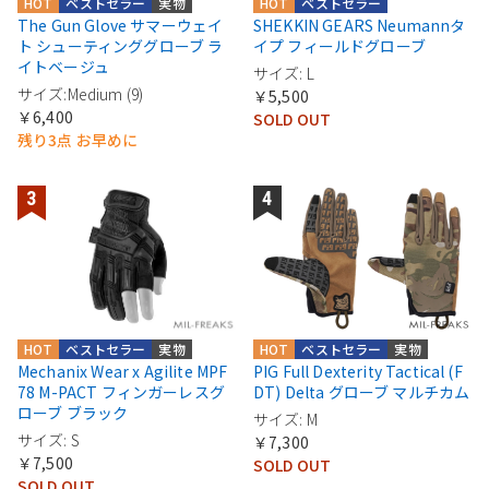
HOT
ベストセラー
実物
HOT
ベストセラー
The Gun Glove サマーウェイ
SHEKKIN GEARS Neumannタ
ト シューティンググローブ ラ
イプ フィールドグローブ
イトベージュ
サイズ: L
サイズ:Medium (9)
￥5,500
￥6,400
SOLD OUT
残り3点 お早めに
HOT
ベストセラー
実物
HOT
ベストセラー
実物
Mechanix Wear x Agilite MPF
PIG Full Dexterity Tactical (F
78 M-PACT フィンガーレスグ
DT) Delta グローブ マルチカム
ローブ ブラック
サイズ: M
サイズ: S
￥7,300
￥7,500
SOLD OUT
SOLD OUT