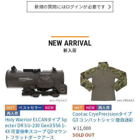
新規の質問にはログインが必要です
NEW ARRIVAL
新入荷
HOT
ベストセラー
NEW
HOT
NEW
再入荷
再入荷
Cootac CryePrecisionタイプ
Holy Warrior ELCANタイプ Sp
G3 コンバットシャツ 陸自迷彩
ecter DR SU-230 Gen3 556 1-
￥11,000
4X 可変倍率スコープ QDマウン
SOLD OUT
ト フラットダークアース