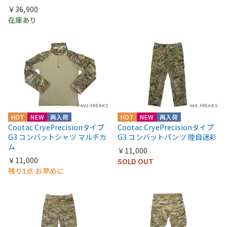
￥36,900
在庫あり
HOT
NEW
再入荷
HOT
NEW
再入荷
Cootac CryePrecisionタイプ
Cootac CryePrecisionタイプ
G3 コンバットシャツ マルチカ
G3 コンバットパンツ 陸自迷彩
ム
￥11,000
￥11,000
SOLD OUT
残り1点 お早めに