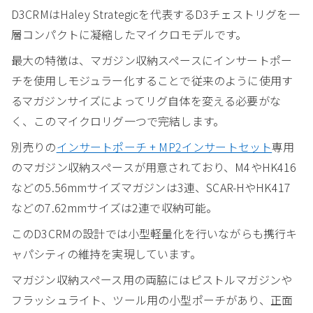
D3CRMはHaley Strategicを代表するD3チェストリグを一
層コンパクトに凝縮したマイクロモデルです。
最大の特徴は、マガジン収納スペースにインサートポー
チを使用しモジュラー化することで従来のように使用す
るマガジンサイズによってリグ自体を変える必要がな
く、このマイクロリグ一つで完結します。
別売りの
インサートポーチ + MP2インサートセット
専用
のマガジン収納スペースが用意されており、M4やHK416
などの5.56mmサイズマガジンは3連、SCAR-HやHK417
などの7.62mmサイズは2連で収納可能。
このD3CRMの設計では小型軽量化を行いながらも携行キ
ャパシティの維持を実現しています。
マガジン収納スペース用の両脇にはピストルマガジンや
フラッシュライト、ツール用の小型ポーチがあり、正面