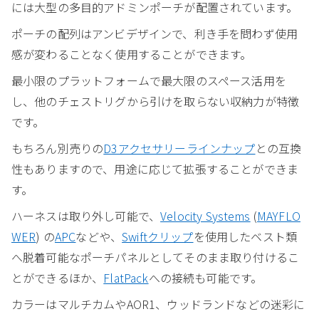
には大型の多目的アドミンポーチが配置されています。
ポーチの配列はアンビデザインで、利き手を問わず使用
感が変わることなく使用することができます。
最小限のプラットフォームで最大限のスペース活用を
し、他のチェストリグから引けを取らない収納力が特徴
です。
もちろん別売りの
D3アクセサリーラインナップ
との互換
性もありますので、用途に応じて拡張することができま
す。
ハーネスは取り外し可能で、
Velocity Systems
(
MAYFLO
WER
) の
APC
などや、
Swiftクリップ
を使用したベスト類
へ脱着可能なポーチパネルとしてそのまま取り付けるこ
とができるほか、
FlatPack
への接続も可能です。
カラーはマルチカムやAOR1、ウッドランドなどの迷彩に