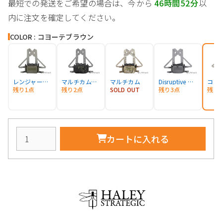
最短での発送をご希望の場合は、今から
46時間52分
以
内に注文を確定してください。
COLOR : コヨーテブラウン
レンジャーグリーン
マルチカムブラック
マルチカム
Disruptive グレー
残り1点
残り2点
SOLD OUT
残り3点
残り
カートに入れる