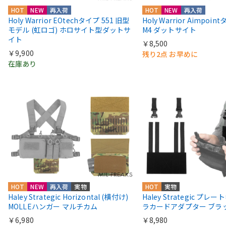
HOT
NEW
再入荷
HOT
NEW
再入荷
Holy Warrior EOtechタイプ 551 旧型
Holy Warrior Aimpoi
モデル (虹ロゴ) ホロサイト型ダットサ
M4 ダットサイト
イト
￥8,500
￥9,900
残り2点 お早めに
在庫あり
HOT
NEW
再入荷
実物
HOT
実物
Haley Strategic Horizontal (横付け)
Haley Strategic プレ
MOLLEハンガー マルチカム
ラカードアダプター ブラ
￥6,980
￥8,980