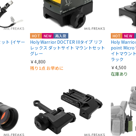
HOT
NEW
再入荷
HOT
NEW
ドセット (イヤー
Holy Warrior DOCTER IIIタイプ リフ
Holy Warri
レックス ダットサイト マウントセット
point Mic
グレー
イトマウント Ab
ラック
￥4,800
￥4,500
残り1点 お早めに
在庫あり