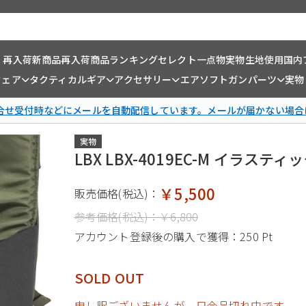
・再入荷
新商品
再入荷商品
ランキング
セレクト一点物
実物生地使用
国内
ウェア
タクティカルギア
アクセサリー
エアソフトガンパーツ
実物
問合せ受付時などにメールを自動配信しています。メールが届かない場合
実物
LBX LBX-4019EC-M イラス
￥5,500
販売価格(税込)：
参考価格(税込)：
￥6,800
アカウント登録後の購入で獲得：
250 Pt
SOLD OUT
申し訳ございませんが、只今品切れ中です。