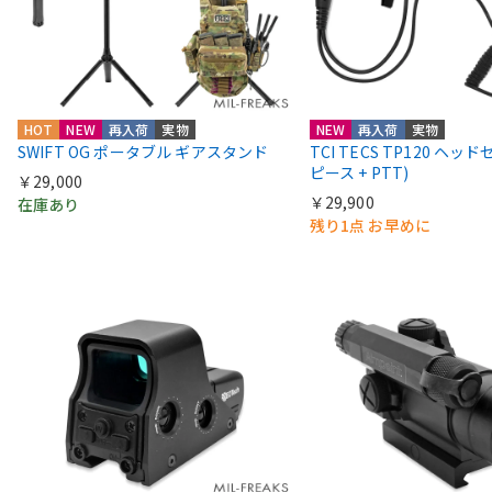
HOT
NEW
再入荷
実物
NEW
再入荷
実物
SWIFT OG ポータブル ギアスタンド
TCI TECS TP120 ヘッ
ピース + PTT)
￥29,000
￥29,900
在庫あり
残り1点 お早めに