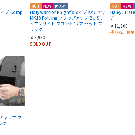
HOT
NEW
再入荷
HOT
NEW
ntタイプ Comp
Holy Warrior Knight'sタイプ KAC M4/
Haley Str
MK18 Folding フリップアップ BUIS ア
チ
イアンサイト フロント/リア セット ブ
￥11,800
ラック
残り3点 お
￥3,980
SOLD OUT
ートキャリア プ
ック