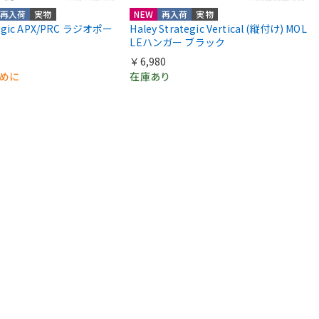
再入荷
実物
NEW
再入荷
実物
ategic APX/PRC ラジオポー
Haley Strategic Vertical (縦付け) MOL
LEハンガー ブラック
￥6,980
早めに
在庫あり