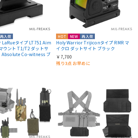
再入荷
HOT
NEW
再入荷
or LaRueタイプ LT751 Aim
Holy Warrior Trijiconタイプ RMR マ
roマウント T1/T2 ダットサ
イクロ ダットサイト ブラック
solute Co-witness ブ
￥7,700
残り3点 お早めに