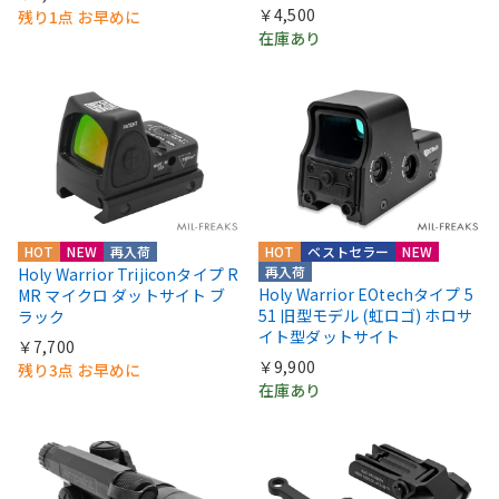
￥4,500
残り1点 お早めに
在庫あり
HOT
NEW
再入荷
HOT
ベストセラー
NEW
再入荷
Holy Warrior Trijiconタイプ R
Holy Warrior EOtechタイプ 5
MR マイクロ ダットサイト ブ
51 旧型モデル (虹ロゴ) ホロサ
ラック
イト型ダットサイト
￥7,700
￥9,900
残り3点 お早めに
在庫あり