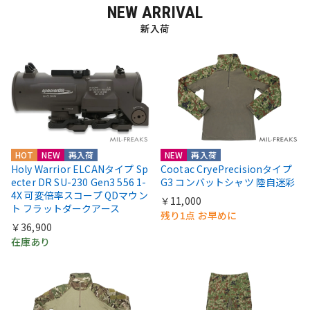
NEW ARRIVAL
新入荷
HOT
NEW
再入荷
NEW
再入荷
Holy Warrior ELCANタイプ Sp
Cootac CryePrecisionタイプ
ecter DR SU-230 Gen3 556 1-
G3 コンバットシャツ 陸自迷彩
4X 可変倍率スコープ QDマウン
￥11,000
ト フラットダークアース
残り1点 お早めに
￥36,900
在庫あり