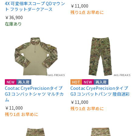
4X 可変倍率スコープ QDマウン
￥11,000
ト フラットダークアース
残り1点 お早めに
￥36,900
在庫あり
NEW
再入荷
HOT
NEW
再入荷
Cootac CryePrecisionタイプ
Cootac CryePrecisionタイプ
G3 コンバットシャツ マルチカ
G3 コンバットパンツ 陸自迷彩
ム
￥11,000
￥11,000
残り1点 お早めに
残り1点 お早めに