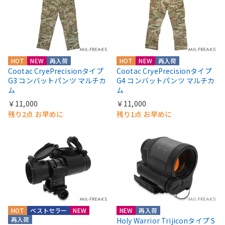
HOT
NEW
再入荷
HOT
NEW
再入荷
Cootac CryePrecisionタイプ
Cootac CryePrecisionタイプ
G3 コンバットパンツ マルチカ
G4 コンバットパンツ マルチカ
ム
ム
￥11,000
￥11,000
残り2点 お早めに
残り1点 お早めに
HOT
ベストセラー
NEW
NEW
再入荷
再入荷
Holy Warrior Trijiconタイプ S