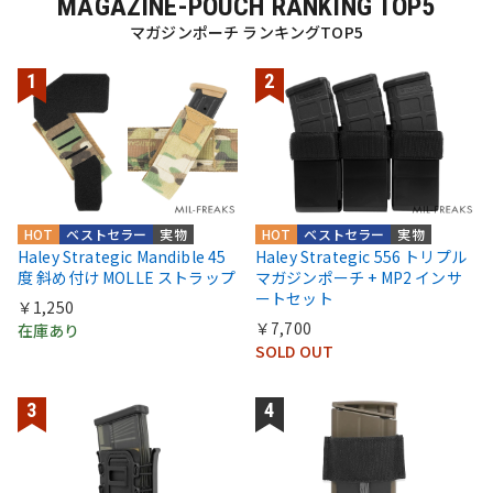
MAGAZINE-POUCH RANKING TOP5
マガジンポーチ ランキングTOP5
HOT
ベストセラー
実物
HOT
ベストセラー
実物
Haley Strategic Mandible 45
Haley Strategic 556 トリプル
度 斜め付け MOLLE ストラップ
マガジンポーチ + MP2 インサ
ートセット
￥1,250
￥7,700
在庫あり
SOLD OUT