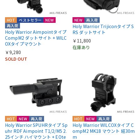
HOT
ベストセラー
NEW
NEW
再入荷
再入荷
Holy Warrior Trijiconタイプ S
Holy Warrior Aimpointタイプ
RS ダットサイト
CompM2 ダットサイト + WILC
￥11,800
OXタイプマウント
在庫あり
￥9,280
SOLD OUT
HOT
NEW
再入荷
HOT
NEW
再入荷
Holy Warrior SPUHRタイプ Sp
Holy Warrior WILCOXタイプ C
uhr RDF Aimpoint T1/2/M5 2.
ompM2 MK18 マウント 経30m
25インチ ハイマウント + EOte
m