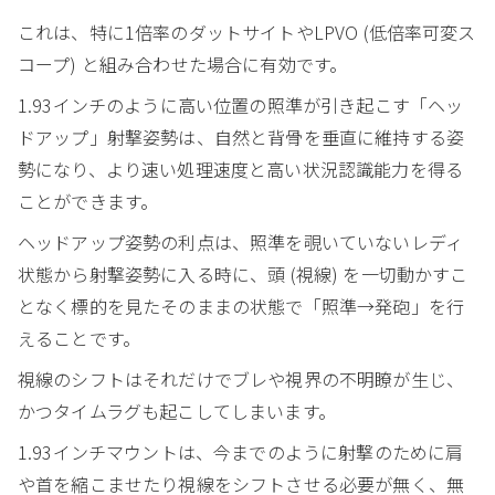
これは、特に1倍率のダットサイトやLPVO (低倍率可変ス
コープ) と組み合わせた場合に有効です。
1.93インチのように高い位置の照準が引き起こす「ヘッ
ドアップ」射撃姿勢は、自然と背骨を垂直に維持する姿
勢になり、より速い処理速度と高い状況認識能力を得る
ことができます。
ヘッドアップ姿勢の利点は、照準を覗いていないレディ
状態から射撃姿勢に入る時に、頭 (視線) を一切動かすこ
となく標的を見たそのままの状態で「照準→発砲」を行
えることです。
視線のシフトはそれだけでブレや視界の不明瞭が生じ、
かつタイムラグも起こしてしまいます。
1.93インチマウントは、今までのように射撃のために肩
や首を縮こませたり視線をシフトさせる必要が無く、無