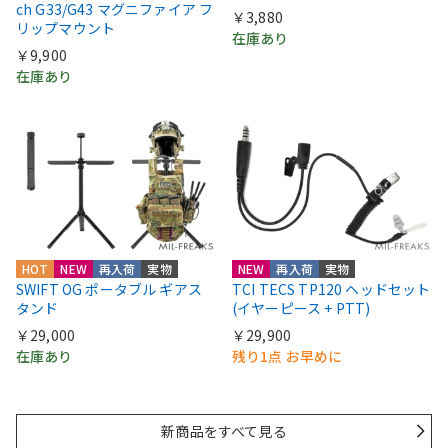
ch G33/G43 マグニファイア フ
￥3,880
リップマウント
在庫あり
￥9,900
在庫あり
HOT
NEW
再入荷
実物
NEW
再入荷
実物
SWIFT OG ポータブル ギアス
TCI TECS TP120 ヘッドセット
タンド
(イヤーピース + PTT)
￥29,000
￥29,900
在庫あり
残り1点 お早めに
新商品をすべて見る