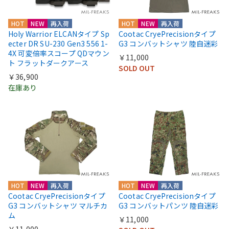
HOT
NEW
再入荷
HOT
NEW
再入荷
Holy Warrior ELCANタイプ Sp
Cootac CryePrecisionタイプ
ecter DR SU-230 Gen3 556 1-
G3 コンバットシャツ 陸自迷彩
4X 可変倍率スコープ QDマウン
￥11,000
ト フラットダークアース
SOLD OUT
￥36,900
在庫あり
HOT
NEW
再入荷
HOT
NEW
再入荷
Cootac CryePrecisionタイプ
Cootac CryePrecisionタイプ
G3 コンバットシャツ マルチカ
G3 コンバットパンツ 陸自迷彩
ム
￥11,000