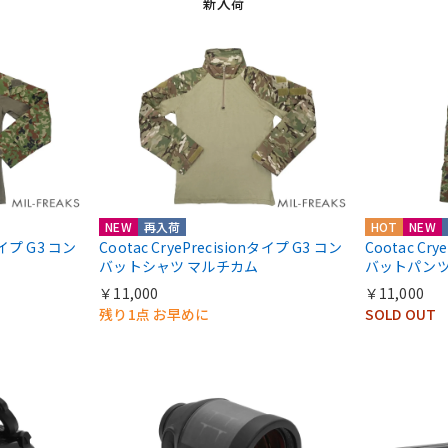
新入荷
NEW
再入荷
HOT
NEW
nタイプ G3 コン
Cootac CryePrecisionタイプ G3 コン
Cootac Cr
バットシャツ マルチカム
バットパンツ
￥11,000
￥11,000
残り1点 お早めに
SOLD OUT