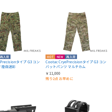
再入荷
HOT
NEW
再入荷
yePrecisionタイプ G3 コン
Cootac CryePrecisionタイプ G3 コン
 陸自迷彩
バットパンツ マルチカム
￥11,000
残り2点 お早めに