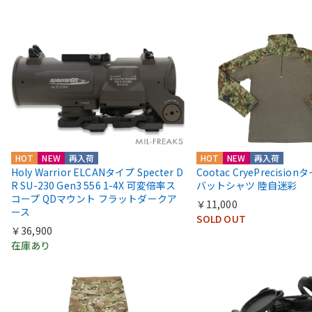
HOT
NEW
再入荷
HOT
NEW
再入荷
Holy Warrior ELCANタイプ Specter D
Cootac CryePrecisio
R SU-230 Gen3 556 1-4X 可変倍率ス
バットシャツ 陸自迷彩
コープ QDマウント フラットダークア
￥11,000
ース
SOLD OUT
￥36,900
在庫あり