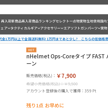
・再入荷
新商品
再入荷商品
ランキング
セレクト一点物
実物生地使用
国内
ウェア
タクティカルギア
アクセサリー
エアソフトガンパーツ
実物
金1万円以上で全国送料無料! 1万円まであと少し? こちらの低価格
HOT
nHelmet Ops-Coreタイプ 
ーン
￥7,900
販売価格(税込)：
希望小売価格(税込)：
￥9,500
アカウント登録後の購入で獲得：
359 Pt
残り1点 お早めに