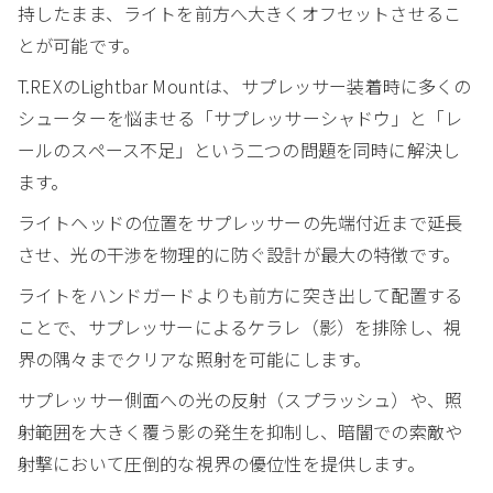
持したまま、ライトを前方へ大きくオフセットさせるこ
とが可能です。
T.REXのLightbar Mountは、サプレッサー装着時に多くの
シューターを悩ませる「サプレッサーシャドウ」と「レ
ールのスペース不足」という二つの問題を同時に解決し
ます。
ライトヘッドの位置をサプレッサーの先端付近まで延長
させ、光の干渉を物理的に防ぐ設計が最大の特徴です。
ライトをハンドガードよりも前方に突き出して配置する
ことで、サプレッサーによるケラレ（影）を排除し、視
界の隅々までクリアな照射を可能にします。
サプレッサー側面への光の反射（スプラッシュ）や、照
射範囲を大きく覆う影の発生を抑制し、暗闇での索敵や
射撃において圧倒的な視界の優位性を提供します。