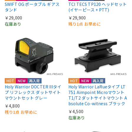
SWIFT OG ポータブル ギアス
TCI TECS TP120 ヘッドセット
タンド
(イヤーピース + PTT)
￥29,000
￥29,900
在庫あり
残り1点 お早めに
HOT
NEW
再入荷
HOT
NEW
再入荷
Holy Warrior DOCTER IIIタイ
Holy Warrior LaRueタイプ LT
プ リフレックス ダットサイト
751 Aimpoint Microマウント
マウントセット グレー
T1/T2 ダットサイトマウント A
bsolute Co-witness ブラック
￥4,800
￥4,500
残り1点 お早めに
在庫あり