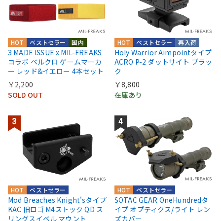
HOT
ベストセラー
国内
HOT
ベストセラー
再入荷
3 MADE ISSUE x MIL-FREAKS
Holy Warrior Aimpointタイプ
コラボ ベルクロ ゲームマーカ
ACRO P-2 ダットサイト ブラッ
ー レッド&イエロー 4本セット
ク
￥2,200
￥8,800
SOLD OUT
在庫あり
HOT
ベストセラー
HOT
ベストセラー
Mod Breaches Knight'sタイプ
SOTAC GEAR OneHundredタ
KAC 旧ロゴ M4ストック QD ス
イプ オプティクス/ライト レン
リングスイベル マウント
ズカバー