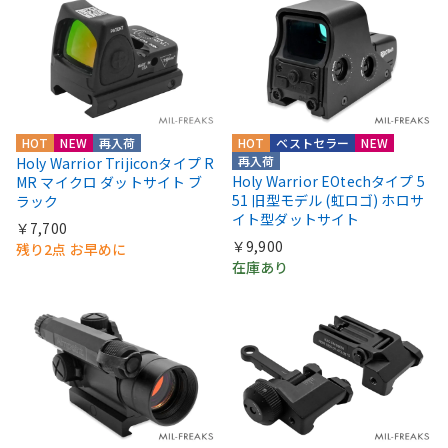
HOT
NEW
再入荷
HOT
ベストセラー
NEW
再入荷
Holy Warrior Trijiconタイプ R
Holy Warrior EOtechタイプ 5
MR マイクロ ダットサイト ブ
51 旧型モデル (虹ロゴ) ホロサ
ラック
イト型ダットサイト
￥7,700
￥9,900
残り2点 お早めに
在庫あり