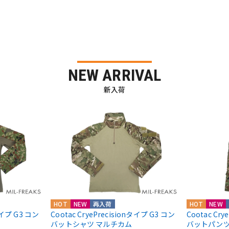
NEW ARRIVAL
新入荷
HOT
NEW
再入荷
HOT
NEW
nタイプ G3 コン
Cootac CryePrecisionタイプ G3 コン
Cootac Cr
バットシャツ マルチカム
バットパンツ