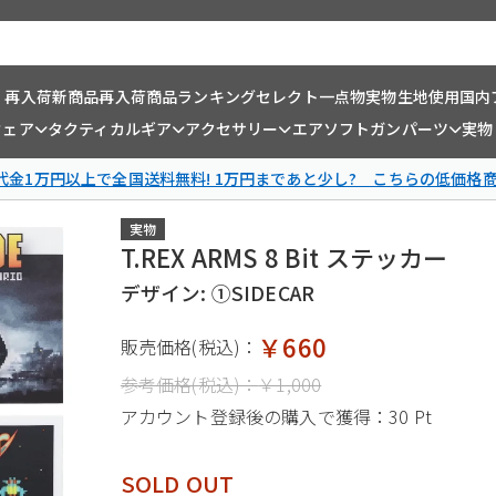
・再入荷
新商品
再入荷商品
ランキング
セレクト一点物
実物生地使用
国内
ウェア
タクティカルギア
アクセサリー
エアソフトガンパーツ
実物
金1万円以上で全国送料無料! 1万円まであと少し? こちらの低価格
実物
T.REX ARMS 8 Bit ステッカー
デザイン: ①SIDECAR
￥660
販売価格(税込)：
参考価格(税込)：
￥1,000
アカウント登録後の購入で獲得：
30 Pt
SOLD OUT