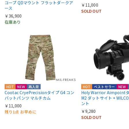
コープ QDマウント フラットダークア
￥11,000
ース
SOLD OUT
￥36,900
在庫あり
HOT
NEW
再入荷
HOT
ベストセラー
NEW
Cootac CryePrecisionタイプ G4 コン
Holy Warrior Aimpoi
バットパンツ マルチカム
M2 ダットサイト + WIL
ント
￥11,000
￥9,280
残り1点 お早めに
SOLD OUT