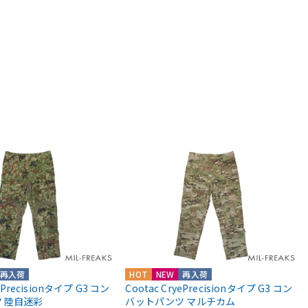
再入荷
HOT
NEW
再入荷
yePrecisionタイプ G3 コン
Cootac CryePrecisionタイプ G3 コン
 陸自迷彩
バットパンツ マルチカム