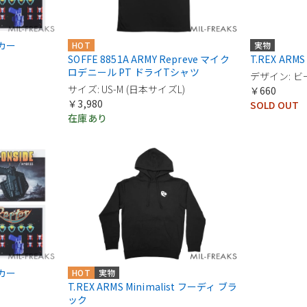
ッカー
HOT
実物
SOFFE 8851A ARMY Repreve マイク
T.REX AR
ロデニール PT ドライTシャツ
デザイン: 
サイズ: US-M (日本サイズL)
￥660
￥3,980
SOLD OUT
在庫あり
ッカー
HOT
実物
T.REX ARMS Minimalist フーディ ブラ
ック