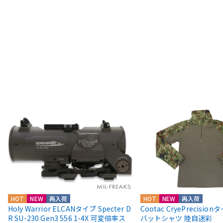
HOT
NEW
再入荷
HOT
NEW
再入荷
Holy Warrior ELCANタイプ Specter D
Cootac CryePrecisio
R SU-230 Gen3 556 1-4X 可変倍率ス
バットシャツ 陸自迷彩