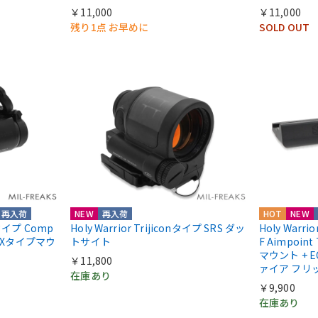
￥11,000
￥11,000
残り1点 お早めに
SOLD OUT
再入荷
NEW
再入荷
HOT
NEW
ntタイプ Comp
Holy Warrior Trijiconタイプ SRS ダッ
Holy Warri
COXタイプマウ
トサイト
F Aimpoint
マウント + E
￥11,800
ァイア フリ
在庫あり
￥9,900
在庫あり