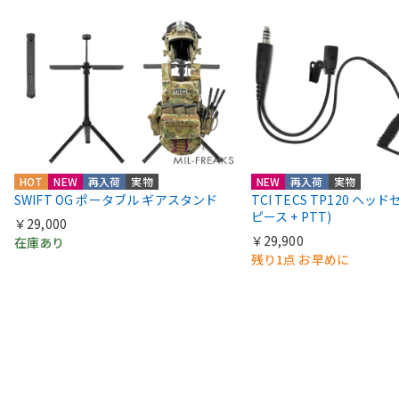
HOT
NEW
再入荷
実物
NEW
再入荷
実物
SWIFT OG ポータブル ギアスタンド
TCI TECS TP120 ヘッ
ピース + PTT)
￥29,000
￥29,900
在庫あり
残り1点 お早めに