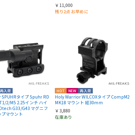
￥11,000
残り2点 お早めに
再入荷
HOT
NEW
再入荷
or SPUHRタイプ Spuhr RD
Holy Warrior WILCOXタイプ CompM2
 T1/2/M5 2.25インチ ハイ
MK18 マウント 経30mm
Otech G33/G43 マグニフ
￥3,880
ップマウント
在庫あり