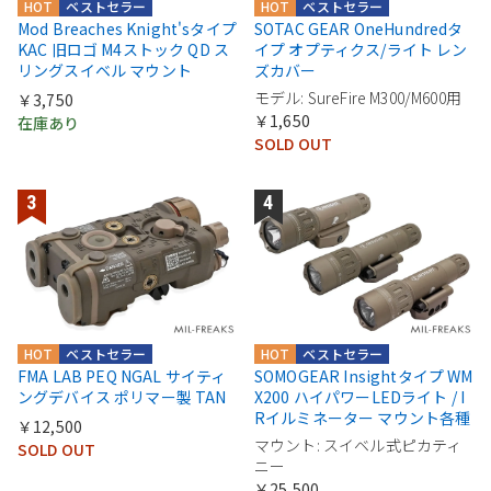
HOT
ベストセラー
HOT
ベストセラー
Mod Breaches Knight'sタイプ
SOTAC GEAR OneHundredタ
KAC 旧ロゴ M4ストック QD ス
イプ オプティクス/ライト レン
リングスイベル マウント
ズカバー
モデル: SureFire M300/M600用
￥3,750
￥1,650
在庫あり
SOLD OUT
HOT
ベストセラー
HOT
ベストセラー
FMA LAB PEQ NGAL サイティ
SOMOGEAR Insightタイプ WM
ングデバイス ポリマー製 TAN
X200 ハイパワーLEDライト / I
Rイルミネーター マウント各種
￥12,500
マウント: スイベル式ピカティ
SOLD OUT
ニー
￥25,500