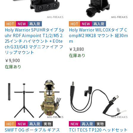
HOT
NEW
再入荷
HOT
NEW
再入荷
Holy Warrior SPUHRタイプ Sp
Holy Warrior WILCOXタイプ C
uhr RDF Aimpoint T1/2/M5 2.
ompM2 MK18 マウント 経30m
25インチ ハイマウント + EOte
m
ch G33/G43 マグニファイア フ
￥3,880
リップマウント
在庫あり
￥9,900
在庫あり
HOT
NEW
再入荷
実物
NEW
再入荷
実物
SWIFT OG ポータブル ギアス
TCI TECS TP120 ヘッドセット