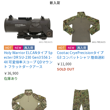
新入荷
HOT
NEW
再入荷
HOT
NEW
再入荷
Holy Warrior ELCANタイプ Sp
Cootac CryePrecisionタイプ
ecter DR SU-230 Gen3 556 1-
G3 コンバットシャツ 陸自迷彩
4X 可変倍率スコープ QDマウン
￥11,000
ト フラットダークアース
SOLD OUT
￥36,900
在庫あり