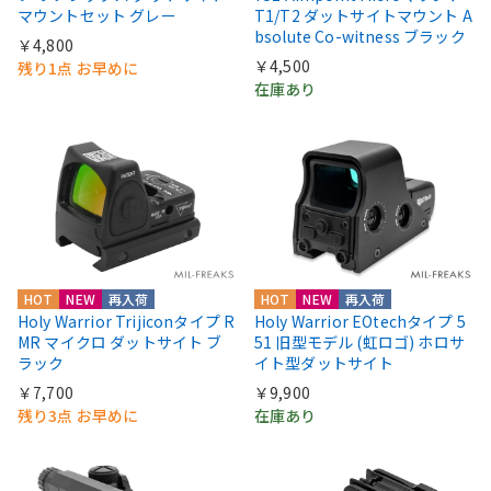
マウントセット グレー
T1/T2 ダットサイトマウント A
bsolute Co-witness ブラック
￥4,800
￥4,500
残り1点 お早めに
在庫あり
HOT
NEW
再入荷
HOT
NEW
再入荷
Holy Warrior Trijiconタイプ R
Holy Warrior EOtechタイプ 5
MR マイクロ ダットサイト ブ
51 旧型モデル (虹ロゴ) ホロサ
ラック
イト型ダットサイト
￥7,700
￥9,900
残り3点 お早めに
在庫あり