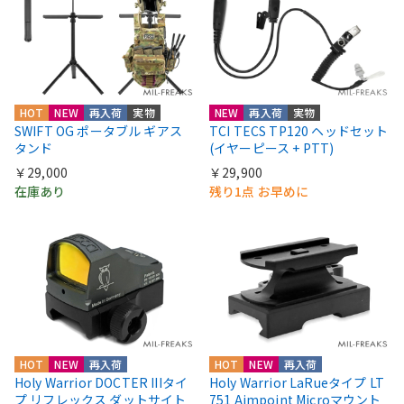
HOT
NEW
再入荷
実物
NEW
再入荷
実物
SWIFT OG ポータブル ギアス
TCI TECS TP120 ヘッドセット
タンド
(イヤーピース + PTT)
￥29,000
￥29,900
在庫あり
残り1点 お早めに
HOT
NEW
再入荷
HOT
NEW
再入荷
Holy Warrior DOCTER IIIタイ
Holy Warrior LaRueタイプ LT
プ リフレックス ダットサイト
751 Aimpoint Microマウント