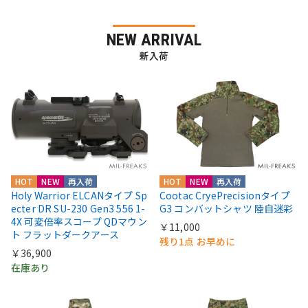
NEW ARRIVAL
新入荷
HOT
NEW
再入荷
HOT
NEW
再入荷
Holy Warrior ELCANタイプ Sp
Cootac CryePrecisionタイプ
ecter DR SU-230 Gen3 556 1-
G3 コンバットシャツ 陸自迷彩
4X 可変倍率スコープ QDマウン
￥11,000
ト フラットダークアース
残り1点 お早めに
￥36,900
在庫あり