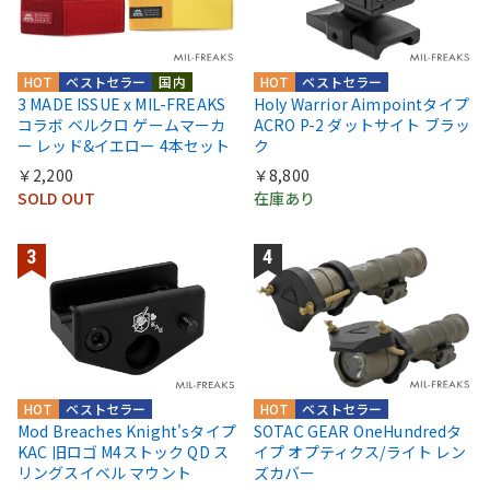
HOT
ベストセラー
国内
HOT
ベストセラー
3 MADE ISSUE x MIL-FREAKS
Holy Warrior Aimpointタイプ
コラボ ベルクロ ゲームマーカ
ACRO P-2 ダットサイト ブラッ
ー レッド&イエロー 4本セット
ク
￥2,200
￥8,800
SOLD OUT
在庫あり
HOT
ベストセラー
HOT
ベストセラー
Mod Breaches Knight'sタイプ
SOTAC GEAR OneHundredタ
KAC 旧ロゴ M4ストック QD ス
イプ オプティクス/ライト レン
リングスイベル マウント
ズカバー