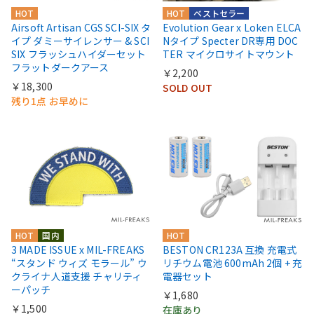
HOT
HOT
ベストセラー
Airsoft Artisan CGS SCI-SIX タ
Evolution Gear x Loken ELCA
イプ ダミーサイレンサー & SCI
Nタイプ Specter DR専用 DOC
SIX フラッシュハイダーセット
TER マイクロサイトマウント
フラットダークアース
￥2,200
￥18,300
SOLD OUT
残り1点 お早めに
HOT
国内
HOT
3 MADE ISSUE x MIL-FREAKS
BESTON CR123A 互換 充電式
“スタンド ウィズ モラール” ウ
リチウム電池 600mAh 2個 + 充
クライナ人道支援 チャリティ
電器セット
ーパッチ
￥1,680
￥1,500
在庫あり