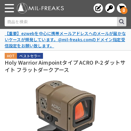
0
商品を検索
【重要】ezwebを中心に携帯メールアドレスへのメールが届かな
いケースが頻発しています。@mil-freaks.comのドメイン指定受
信設定をお願い致します。
HOT
ベストセラー
Holy Warrior Aimpointタイプ ACRO P-2 ダットサ
イト フラットダークアース