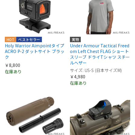
HOT
ベストセラー
実物
Holy Warrior Aimpointタイプ
Under Armour Tactical Freed
ACRO P-2 ダットサイト ブラッ
om Left Chest FLAG ショート
ク
スリーブ ドライTシャツ スチー
ルヘザー
￥8,800
サイズ: US-S (日本サイズM)
在庫あり
￥4,980
在庫あり