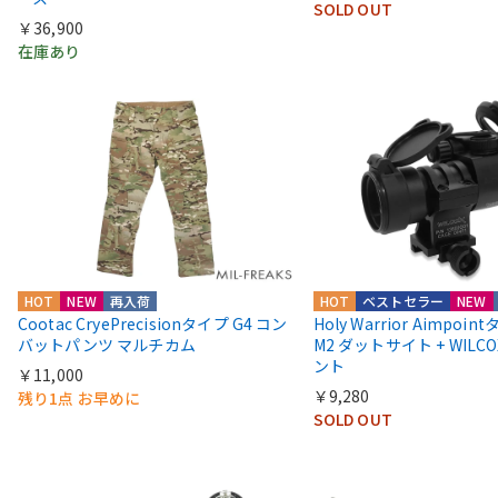
SOLD OUT
￥36,900
在庫あり
HOT
NEW
再入荷
HOT
ベストセラー
NEW
Cootac CryePrecisionタイプ G4 コン
Holy Warrior Aimpoi
バットパンツ マルチカム
M2 ダットサイト + WIL
ント
￥11,000
￥9,280
残り1点 お早めに
SOLD OUT