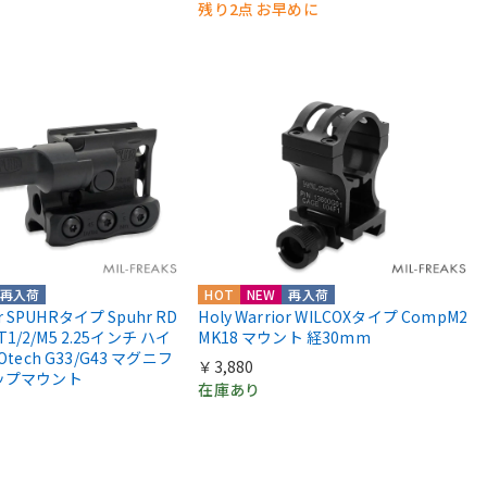
残り2点 お早めに
再入荷
HOT
NEW
再入荷
or SPUHRタイプ Spuhr RD
Holy Warrior WILCOXタイプ CompM2
 T1/2/M5 2.25インチ ハイ
MK18 マウント 経30mm
Otech G33/G43 マグニフ
￥3,880
ップマウント
在庫あり