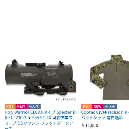
HOT
NEW
再入荷
HOT
NEW
再入荷
Holy Warrior ELCANタイプ Specter D
Cootac CryePrecisio
R SU-230 Gen3 556 1-4X 可変倍率ス
バットシャツ 陸自迷彩
コープ QDマウント フラットダークア
￥11,000
ース