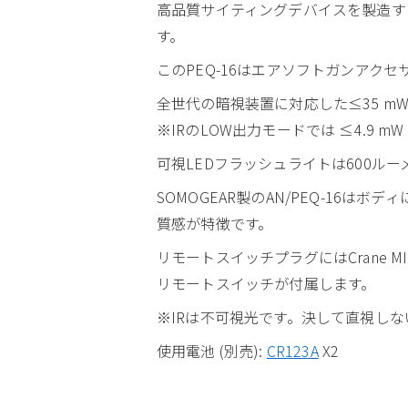
高品質サイティングデバイスを製造する新
す。
このPEQ-16はエアソフトガンアクセ
全世代の暗視装置に対応した≤35 mW
※IRのLOW出力モードでは ≤4.9 mW
可視LEDフラッシュライトは600ルー
SOMOGEAR製のAN/PEQ-16
質感が特徴です。
リモートスイッチプラグにはCrane MI
リモートスイッチが付属します。
※IRは不可視光です。決して直視し
使用電池 (別売):
CR123A
X2