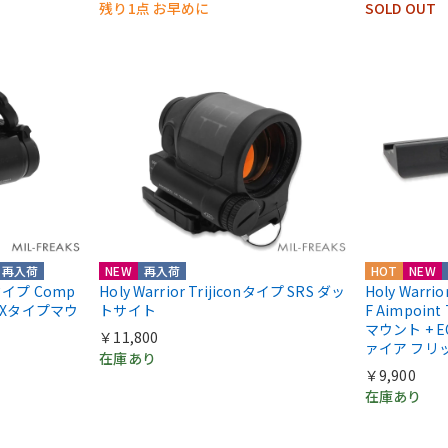
残り1点 お早めに
SOLD OUT
再入荷
NEW
再入荷
HOT
NEW
ntタイプ Comp
Holy Warrior Trijiconタイプ SRS ダッ
Holy Warri
COXタイプマウ
トサイト
F Aimpoint
マウント + E
￥11,800
ァイア フリ
在庫あり
￥9,900
在庫あり