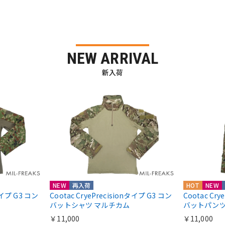
NEW ARRIVAL
新入荷
NEW
再入荷
HOT
NEW
nタイプ G3 コン
Cootac CryePrecisionタイプ G3 コン
Cootac Cr
バットシャツ マルチカム
バットパンツ
￥11,000
￥11,000