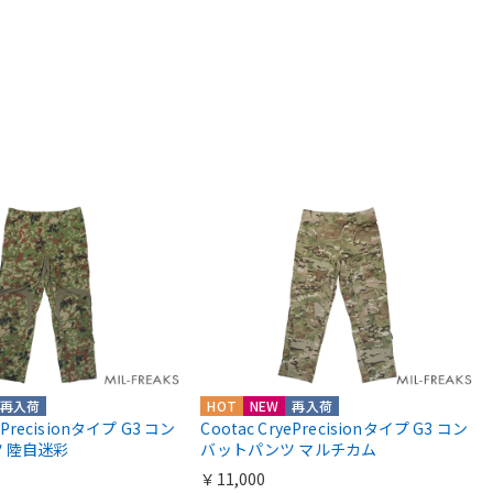
再入荷
HOT
NEW
再入荷
yePrecisionタイプ G3 コン
Cootac CryePrecisionタイプ G3 コン
 陸自迷彩
バットパンツ マルチカム
￥11,000