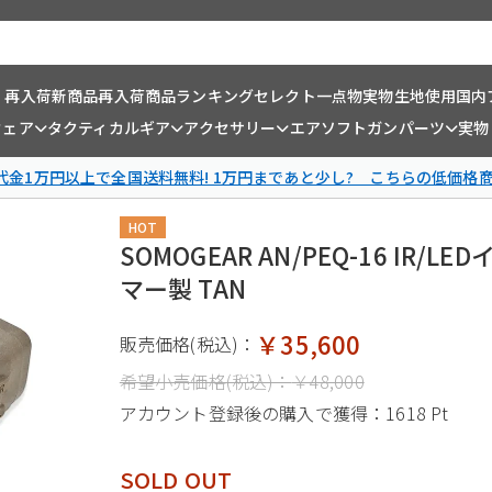
・再入荷
新商品
再入荷商品
ランキング
セレクト一点物
実物生地使用
国内
ウェア
タクティカルギア
アクセサリー
エアソフトガンパーツ
実物
金1万円以上で全国送料無料! 1万円まであと少し? こちらの低価格
HOT
SOMOGEAR AN/PEQ-16 I
マー製 TAN
￥35,600
販売価格(税込)：
希望小売価格(税込)：
￥48,000
アカウント登録後の購入で獲得：
1618 Pt
SOLD OUT