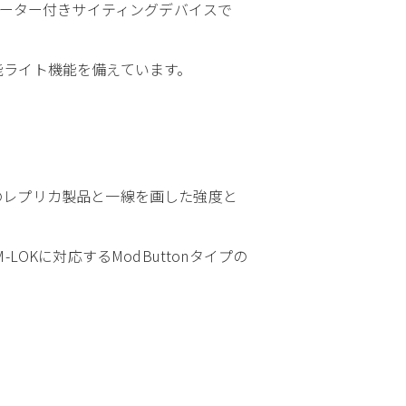
ルミネーター付きサイティングデバイスで
機能ライト機能を備えています。
従来のレプリカ製品と一線を画した強度と
LOKに対応するModButtonタイプの