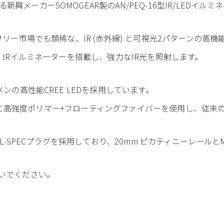
興メーカーSOMOGEAR製のAN/PEQ-16型IR/LEDイ
サリー市場でも類稀な、IR (赤外線) と可視光2パターンの高
 IRイルミネーターを搭載し、強力なIR光を照射します。
メンの高性能CREE LEDを採用しています。
はボディに高強度ポリマー+フローティングファイバーを使用し、
L-SPECプラグを採用しており、20mm ピカティニーレールとM-
ないでください。