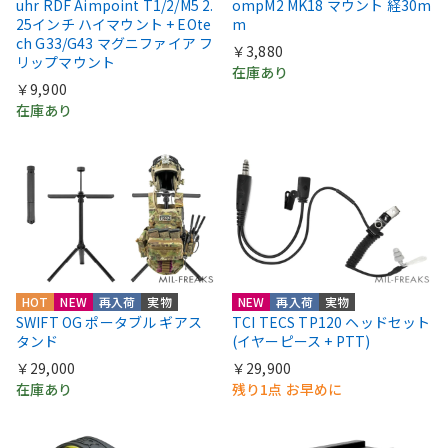
uhr RDF Aimpoint T1/2/M5 2.
ompM2 MK18 マウント 経30m
25インチ ハイマウント + EOte
m
ch G33/G43 マグニファイア フ
￥3,880
リップマウント
在庫あり
￥9,900
在庫あり
HOT
NEW
再入荷
実物
NEW
再入荷
実物
SWIFT OG ポータブル ギアス
TCI TECS TP120 ヘッドセット
タンド
(イヤーピース + PTT)
￥29,000
￥29,900
在庫あり
残り1点 お早めに