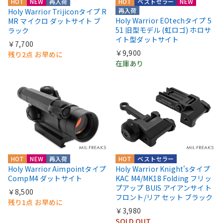
HOT
NEW
再入荷
HOT
ベストセラー
NEW
再入荷
Holy Warrior Trijiconタイプ R
Holy Warrior EOtechタイプ 5
MR マイクロ ダットサイト ブ
51 旧型モデル (虹ロゴ) ホロサ
ラック
イト型ダットサイト
￥7,700
￥9,900
残り2点 お早めに
在庫あり
HOT
NEW
再入荷
HOT
ベストセラー
Holy Warrior Aimpointタイプ
Holy Warrior Knight'sタイプ
CompM4 ダットサイト
KAC M4/MK18 Folding フリッ
プアップ BUIS アイアンサイト
￥8,500
フロント/リア セット ブラック
残り1点 お早めに
￥3,980
SOLD OUT