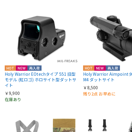
HOT
NEW
再入荷
HOT
NEW
再入荷
Holy Warrior EOtechタイプ 551 旧型
Holy Warrior Aimpoi
モデル (虹ロゴ) ホロサイト型ダットサ
M4 ダットサイト
イト
￥8,500
￥9,900
残り2点 お早めに
在庫あり