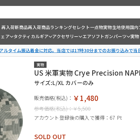
・再入荷
新商品
再入荷商品
ランキング
セレクト一点物
実物生地使用
国内
ウェア
タクティカルギア
アクセサリー
エアソフトガンパーツ
実物
リアルタイム振込着金に対応。当店では17時30分までのお振り込みで当
実物
US 米軍実物 Crye Precision 
サイズ:L/XL カバーのみ
￥1,480
販売価格(税込)：
参考価格(税込)：
￥5,500
アカウント登録後の購入で獲得：
67 Pt
SOLD OUT