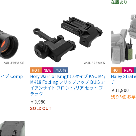
在庫あり
HOT
NEW
再入荷
HOT
NEW
ntタイプ Comp
Holy Warrior Knight'sタイプ KAC M4/
Haley Str
MK18 Folding フリップアップ BUIS ア
チ
イアンサイト フロント/リア セット ブ
￥11,800
ラック
残り3点 お
￥3,980
SOLD OUT