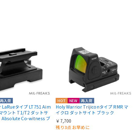
再入荷
HOT
NEW
再入荷
or LaRueタイプ LT751 Aim
Holy Warrior Trijiconタイプ RMR マ
roマウント T1/T2 ダットサ
イクロ ダットサイト ブラック
solute Co-witness ブ
￥7,700
残り3点 お早めに