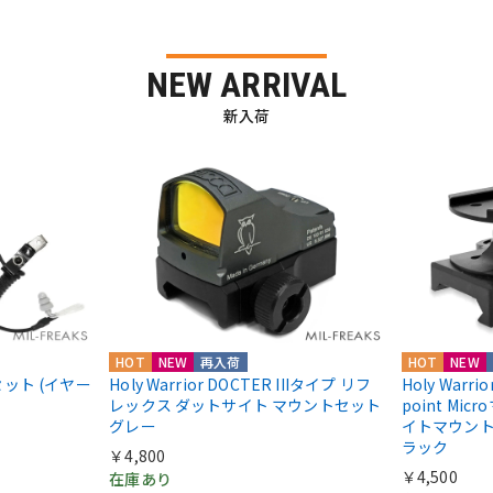
NEW ARRIVAL
新入荷
HOT
NEW
再入荷
HOT
NEW
ドセット (イヤー
Holy Warrior DOCTER IIIタイプ リフ
Holy Warri
レックス ダットサイト マウントセット
point Mic
グレー
イトマウント Ab
ラック
￥4,800
￥4,500
在庫あり