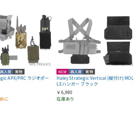
再入荷
実物
NEW
再入荷
実物
ategic APX/PRC ラジオポー
Haley Strategic Vertical (縦付け) MOL
LEハンガー ブラック
￥6,980
早めに
在庫あり