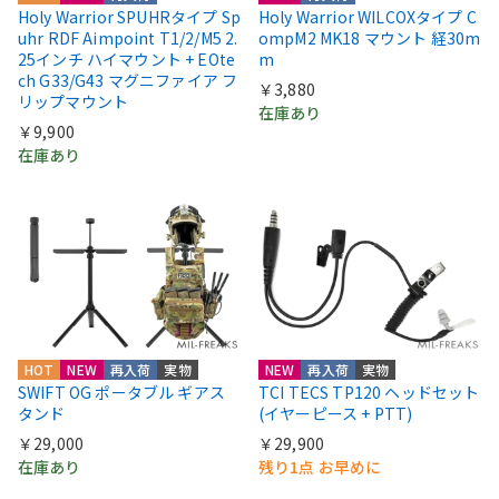
Holy Warrior SPUHRタイプ Sp
Holy Warrior WILCOXタイプ C
uhr RDF Aimpoint T1/2/M5 2.
ompM2 MK18 マウント 経30m
25インチ ハイマウント + EOte
m
ch G33/G43 マグニファイア フ
￥3,880
リップマウント
在庫あり
￥9,900
在庫あり
HOT
NEW
再入荷
実物
NEW
再入荷
実物
SWIFT OG ポータブル ギアス
TCI TECS TP120 ヘッドセット
タンド
(イヤーピース + PTT)
￥29,000
￥29,900
在庫あり
残り1点 お早めに