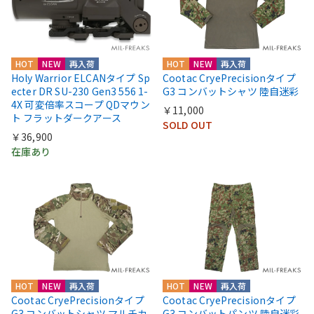
HOT
NEW
再入荷
HOT
NEW
再入荷
Holy Warrior ELCANタイプ Sp
Cootac CryePrecisionタイプ
ecter DR SU-230 Gen3 556 1-
G3 コンバットシャツ 陸自迷彩
4X 可変倍率スコープ QDマウン
￥11,000
ト フラットダークアース
SOLD OUT
￥36,900
在庫あり
HOT
NEW
再入荷
HOT
NEW
再入荷
Cootac CryePrecisionタイプ
Cootac CryePrecisionタイプ
G3 コンバットシャツ マルチカ
G3 コンバットパンツ 陸自迷彩