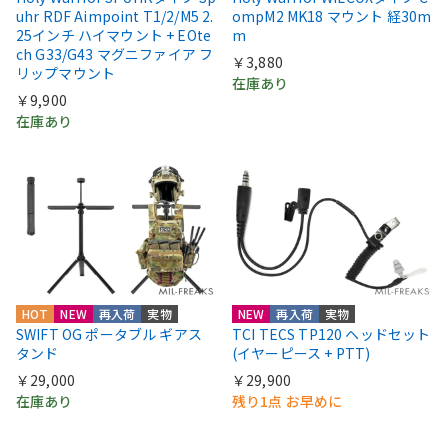
uhr RDF Aimpoint T1/2/M5 2.
ompM2 MK18 マウント 経30m
25インチ ハイマウント + EOte
m
ch G33/G43 マグニファイア フ
￥3,880
リップマウント
在庫あり
￥9,900
在庫あり
HOT
NEW
再入荷
実物
NEW
再入荷
実物
SWIFT OG ポータブル ギアス
TCI TECS TP120 ヘッドセット
タンド
(イヤーピース + PTT)
￥29,000
￥29,900
在庫あり
残り1点 お早めに