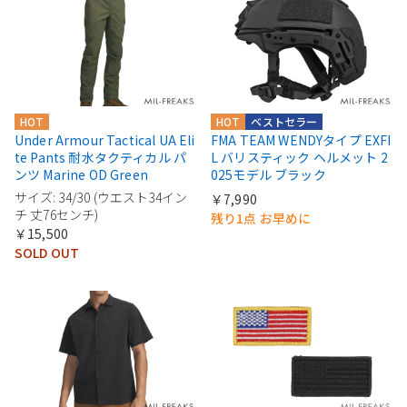
HOT
HOT
ベストセラー
Under Armour Tactical UA Eli
FMA TEAM WENDYタイプ EXFI
te Pants 耐水タクティカル パ
L バリスティック ヘルメット 2
ンツ Marine OD Green
025モデル ブラック
サイズ: 34/30 (ウエスト34イン
￥7,990
チ 丈76センチ)
残り1点 お早めに
￥15,500
SOLD OUT