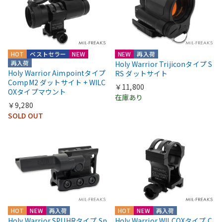
HOT
ベストセラー
NEW
NEW
再入荷
再入荷
Holy Warrior Trijiconタイプ S
Holy Warrior Aimpointタイプ
RS ダットサイト
CompM2 ダットサイト + WILC
￥11,800
OXタイプマウント
在庫あり
￥9,280
SOLD OUT
HOT
NEW
再入荷
HOT
NEW
再入荷
Holy Warrior SPUHRタイプ Sp
Holy Warrior WILCOXタイプ C