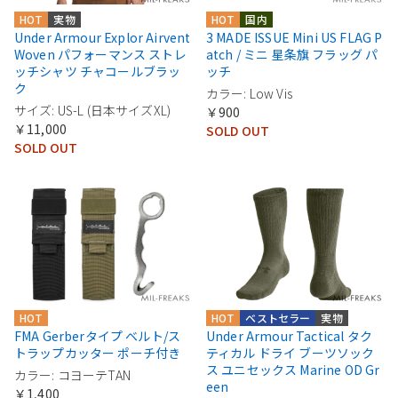
HOT
実物
HOT
国内
Under Armour Explor Airvent
3 MADE ISSUE Mini US FLAG P
Woven パフォーマンス ストレ
atch / ミニ 星条旗 フラッグ パ
ッチシャツ チャコールブラッ
ッチ
ク
カラー: Low Vis
サイズ: US-L (日本サイズXL)
￥900
￥11,000
SOLD OUT
SOLD OUT
HOT
HOT
ベストセラー
実物
FMA Gerberタイプ ベルト/ス
Under Armour Tactical タク
トラップカッター ポーチ付き
ティカル ドライ ブーツソック
ス ユニセックス Marine OD Gr
カラー: コヨーテTAN
een
￥1,400