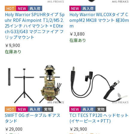
HOT
NEW
再入荷
NEW
再入荷
Holy Warrior SPUHRタイプ Sp
Holy Warrior WILCOXタイプ C
uhr RDF Aimpoint T1/2/M5 2.
ompM2 MK18 マウント 経30m
25インチ ハイマウント + EOte
m
ch G33/G43 マグニファイア フ
￥3,880
リップマウント
在庫あり
￥9,900
在庫あり
HOT
NEW
再入荷
実物
NEW
再入荷
実物
SWIFT OG ポータブル ギアス
TCI TECS TP120 ヘッドセット
タンド
(イヤーピース + PTT)
￥29,000
￥29,900