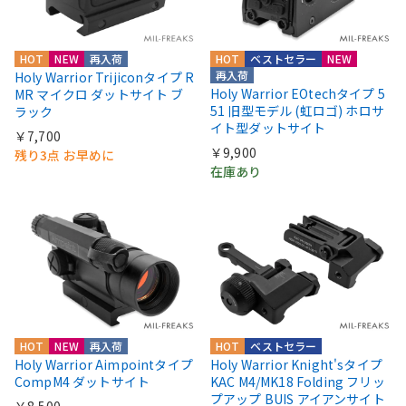
HOT
NEW
再入荷
HOT
ベストセラー
NEW
再入荷
Holy Warrior Trijiconタイプ R
Holy Warrior EOtechタイプ 5
MR マイクロ ダットサイト ブ
51 旧型モデル (虹ロゴ) ホロサ
ラック
イト型ダットサイト
￥7,700
￥9,900
残り3点 お早めに
在庫あり
HOT
NEW
再入荷
HOT
ベストセラー
Holy Warrior Aimpointタイプ
Holy Warrior Knight'sタイプ
CompM4 ダットサイト
KAC M4/MK18 Folding フリッ
プアップ BUIS アイアンサイト
￥8,500