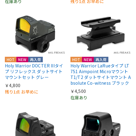
在庫あり
残り1点 お早めに
HOT
NEW
再入荷
HOT
NEW
再入荷
Holy Warrior DOCTER IIIタイ
Holy Warrior LaRueタイプ LT
プ リフレックス ダットサイト
751 Aimpoint Microマウント
マウントセット グレー
T1/T2 ダットサイトマウント A
bsolute Co-witness ブラック
￥4,800
￥4,500
残り1点 お早めに
在庫あり