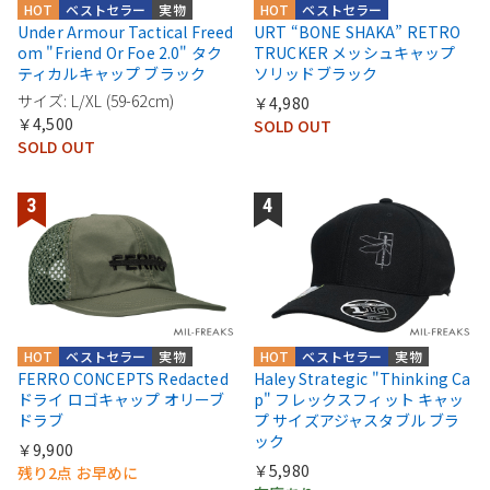
HOT
ベストセラー
実物
HOT
ベストセラー
Under Armour Tactical Freed
URT “BONE SHAKA” RETRO
om "Friend Or Foe 2.0" タク
TRUCKER メッシュキャップ
ティカルキャップ ブラック
ソリッドブラック
サイズ: L/XL (59-62cm)
￥4,980
￥4,500
SOLD OUT
SOLD OUT
HOT
ベストセラー
実物
HOT
ベストセラー
実物
FERRO CONCEPTS Redacted
Haley Strategic "Thinking Ca
ドライ ロゴキャップ オリーブ
p" フレックスフィット キャッ
ドラブ
プ サイズアジャスタブル ブラ
ック
￥9,900
￥5,980
残り2点 お早めに